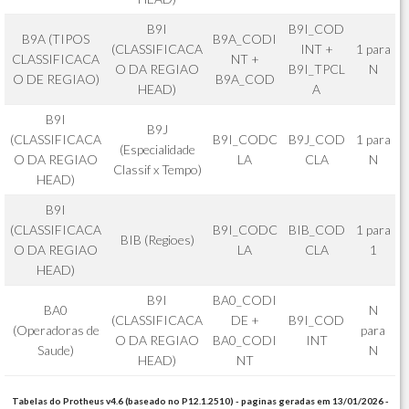
B9I
B9I_COD
B9A (TIPOS
B9A_CODI
(CLASSIFICACA
INT +
1 para
CLASSIFICACA
NT +
O DA REGIAO
B9I_TPCL
N
O DE REGIAO)
B9A_COD
HEAD)
A
B9I
B9J
(CLASSIFICACA
B9I_CODC
B9J_COD
1 para
(Especialidade
O DA REGIAO
LA
CLA
N
Classif x Tempo)
HEAD)
B9I
(CLASSIFICACA
B9I_CODC
BIB_COD
1 para
BIB (Regioes)
O DA REGIAO
LA
CLA
1
HEAD)
B9I
BA0_CODI
BA0
N
(CLASSIFICACA
DE +
B9I_COD
(Operadoras de
para
O DA REGIAO
BA0_CODI
INT
Saude)
N
HEAD)
NT
Tabelas do Protheus v4.6 (baseado no P12.1.2510) - paginas geradas em 13/01/2026 -