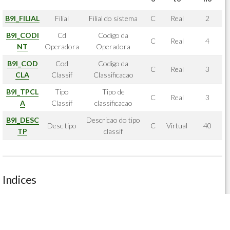
B9I_FILIAL
Filial
Filial do sistema
C
Real
2
B9I_CODI
Cd
Codigo da
C
Real
4
NT
Operadora
Operadora
B9I_COD
Cod
Codigo da
C
Real
3
CLA
Classif
Classificacao
B9I_TPCL
Tipo
Tipo de
C
Real
3
A
Classif
classificacao
B9I_DESC
Descricao do tipo
Desc tipo
C
Virtual
40
TP
classif
Indices