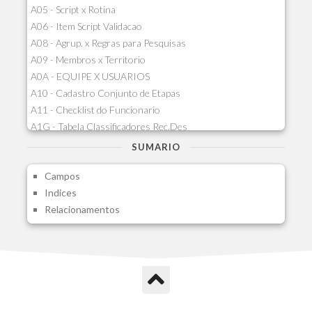
A05 - Script x Rotina
A06 - Item Script Validacao
A08 - Agrup. x Regras para Pesquisas
A09 - Membros x Territorio
A0A - EQUIPE X USUARIOS
A10 - Cadastro Conjunto de Etapas
A11 - Checklist do Funcionario
A1G - Tabela Classificadores Rec.Des
A1H - Itens Tabela Classif.Rec.Desp.
SUMARIO
A1I - Cad.glutinadores Visao Ger.PCO
Campos
A1J - Itens Aglutinadores Visao
Indices
A1N - Tipos de Card
Relacionamentos
A1O - Cards Dashboard
A1P - Tipos de Charts
A1Q - Charts Dashboard
A1R - Visoes
A1S - Notificacoes do Vendedor
A1T - Contrl. Int. Pedido/Orcamento
A1U - Intermediadores