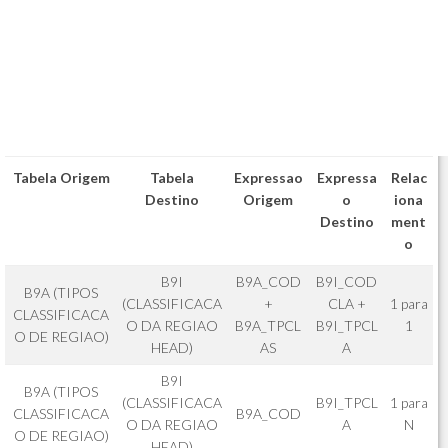
Tabela Origem
Tabela
Expressao
Expressa
Relac
Destino
Origem
o
iona
Destino
ment
o
B9I
B9A_COD
B9I_COD
B9A (TIPOS
(CLASSIFICACA
+
CLA +
1 para
CLASSIFICACA
O DA REGIAO
B9A_TPCL
B9I_TPCL
1
O DE REGIAO)
HEAD)
AS
A
B9I
B9A (TIPOS
(CLASSIFICACA
B9I_TPCL
1 para
CLASSIFICACA
B9A_COD
O DA REGIAO
A
N
O DE REGIAO)
HEAD)