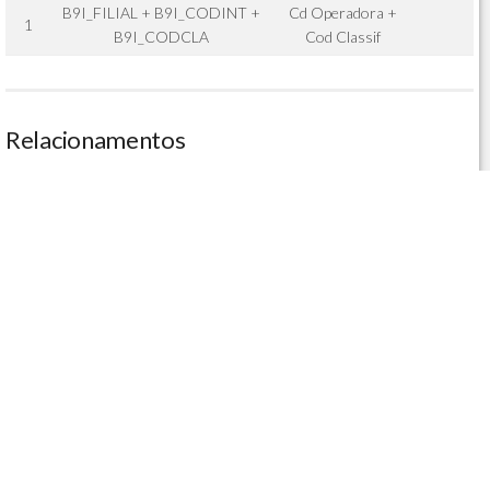
B9I_FILIAL + B9I_CODINT +
Cd Operadora +
1
B9I_CODCLA
Cod Classif
Relacionamentos