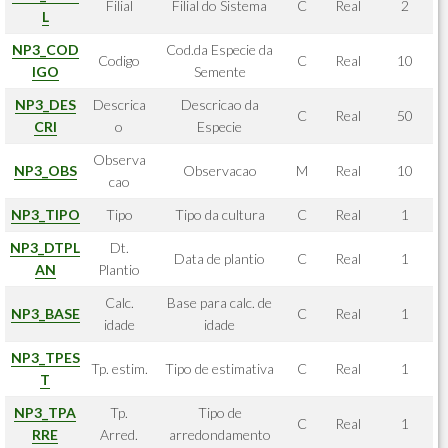
Filial
Filial do Sistema
C
Real
2
L
NP3_COD
Cod.da Especie da
Codigo
C
Real
10
IGO
Semente
NP3_DES
Descrica
Descricao da
C
Real
50
CRI
o
Especie
Observa
NP3_OBS
Observacao
M
Real
10
cao
NP3_TIPO
Tipo
Tipo da cultura
C
Real
1
NP3_DTPL
Dt.
Data de plantio
C
Real
1
AN
Plantio
Calc.
Base para calc. de
NP3_BASE
C
Real
1
idade
idade
NP3_TPES
Tp. estim.
Tipo de estimativa
C
Real
1
T
NP3_TPA
Tp.
Tipo de
C
Real
1
RRE
Arred.
arredondamento