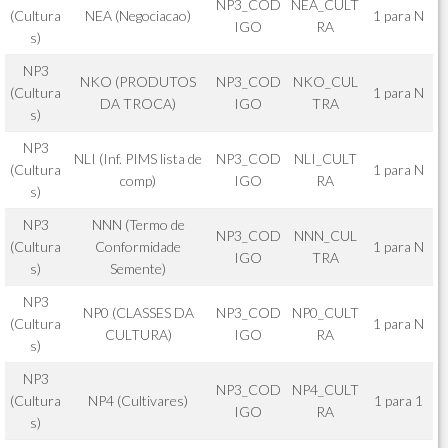
NP3_COD
NEA_CULT
(Cultura
NEA (Negociacao)
1 para N
IGO
RA
s)
NP3
NKO (PRODUTOS
NP3_COD
NKO_CUL
(Cultura
1 para N
DA TROCA)
IGO
TRA
s)
NP3
NLI (Inf. PIMS lista de
NP3_COD
NLI_CULT
(Cultura
1 para N
comp)
IGO
RA
s)
NP3
NNN (Termo de
NP3_COD
NNN_CUL
(Cultura
Conformidade
1 para N
IGO
TRA
s)
Semente)
NP3
NP0 (CLASSES DA
NP3_COD
NP0_CULT
(Cultura
1 para N
CULTURA)
IGO
RA
s)
NP3
NP3_COD
NP4_CULT
(Cultura
NP4 (Cultivares)
1 para 1
IGO
RA
s)