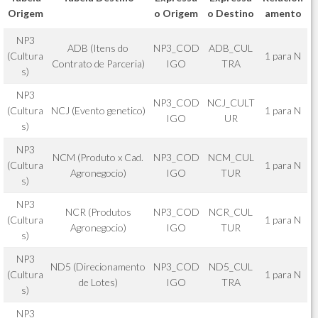
Origem
o Origem
o Destino
amento
NP3
ADB (Itens do
NP3_COD
ADB_CUL
(Cultura
1 para N
Contrato de Parceria)
IGO
TRA
s)
NP3
NP3_COD
NCJ_CULT
(Cultura
NCJ (Evento genetico)
1 para N
IGO
UR
s)
NP3
NCM (Produto x Cad.
NP3_COD
NCM_CUL
(Cultura
1 para N
Agronegocio)
IGO
TUR
s)
NP3
NCR (Produtos
NP3_COD
NCR_CUL
(Cultura
1 para N
Agronegocio)
IGO
TUR
s)
NP3
ND5 (Direcionamento
NP3_COD
ND5_CUL
(Cultura
1 para N
de Lotes)
IGO
TRA
s)
NP3