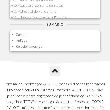
A10 - Cadastro Conjunto de Etapas
A11 - Checklist do Funcionario
A1G - Tabela Classificadores Rec.Des
A1H - Itens Tabela Classif.Rec.Desp.
SUMARIO
A1I - Cad.glutinadores Visao Ger.PCO
Campos
A1J - Itens Aglutinadores Visao
Indices
A1N - Tipos de Card
Relacionamentos
A1O - Cards Dashboard
A1P - Tipos de Charts
A1Q - Charts Dashboard
A1R - Visoes
A1S - Notificacoes do Vendedor
A1T - Contrl. Int. Pedido/Orcamento
A1U - Intermediadores
Terminal de Informação © 2012. Todos os direitos reservados.
A1V - Schemas - Gestao de Vendas
Projetado por Atilio Sistemas. Protheus, ADVPL, TOTVS são
A1W - Campos do Schema
produtos e marca registrada de propriedade da TOTVS S.A.
A1X - CFDI Complemento Carta Porte
Logotipos TOTVS e Microsiga são de propriedade da TOTVS
A1Y - Carta Porte - Localizacoes
S.A. O Terminal de Informação é um site independente e não