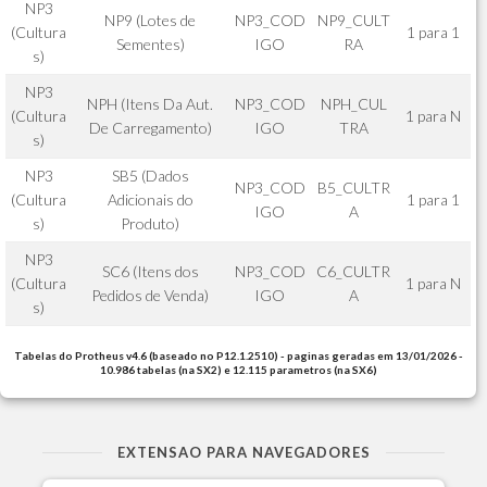
NP3
NP9 (Lotes de
NP3_COD
NP9_CULT
(Cultura
1 para 1
Sementes)
IGO
RA
s)
NP3
NPH (Itens Da Aut.
NP3_COD
NPH_CUL
(Cultura
1 para N
De Carregamento)
IGO
TRA
s)
NP3
SB5 (Dados
NP3_COD
B5_CULTR
(Cultura
Adicionais do
1 para 1
IGO
A
s)
Produto)
NP3
SC6 (Itens dos
NP3_COD
C6_CULTR
(Cultura
1 para N
Pedidos de Venda)
IGO
A
s)
Tabelas do Protheus v4.6 (baseado no P12.1.2510) - paginas geradas em 13/01/2026 -
10.986 tabelas (na SX2) e 12.115 parametros (na SX6)
EXTENSAO PARA NAVEGADORES