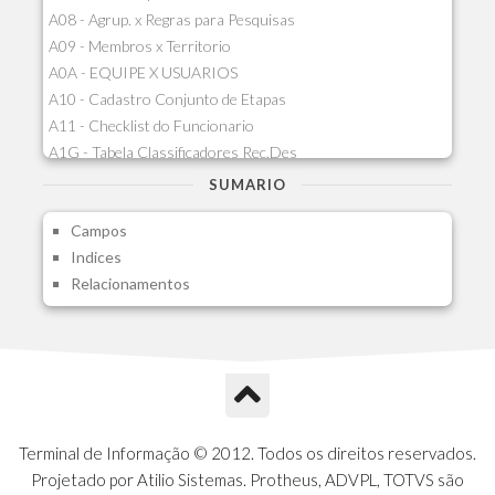
A08 - Agrup. x Regras para Pesquisas
A09 - Membros x Territorio
A0A - EQUIPE X USUARIOS
A10 - Cadastro Conjunto de Etapas
A11 - Checklist do Funcionario
A1G - Tabela Classificadores Rec.Des
A1H - Itens Tabela Classif.Rec.Desp.
SUMARIO
A1I - Cad.glutinadores Visao Ger.PCO
Campos
A1J - Itens Aglutinadores Visao
Indices
A1N - Tipos de Card
Relacionamentos
A1O - Cards Dashboard
A1P - Tipos de Charts
A1Q - Charts Dashboard
A1R - Visoes
A1S - Notificacoes do Vendedor
A1T - Contrl. Int. Pedido/Orcamento
A1U - Intermediadores
Terminal de Informação © 2012. Todos os direitos reservados.
A1V - Schemas - Gestao de Vendas
Projetado por Atilio Sistemas. Protheus, ADVPL, TOTVS são