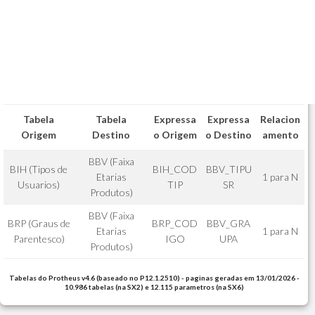
Tabela
Tabela
Expressa
Expressa
Relacion
Origem
Destino
o Origem
o Destino
amento
BBV (Faixa
BIH (Tipos de
BIH_COD
BBV_TIPU
Etarias
1 para N
Usuarios)
TIP
SR
Produtos)
BBV (Faixa
BRP (Graus de
BRP_COD
BBV_GRA
Etarias
1 para N
Parentesco)
IGO
UPA
Produtos)
Tabelas do Protheus v4.6 (baseado no P12.1.2510) - paginas geradas em 13/01/2026 -
10.986 tabelas (na SX2) e 12.115 parametros (na SX6)