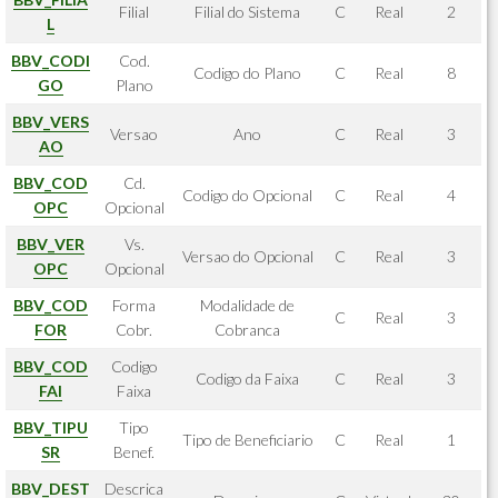
Filial
Filial do Sistema
C
Real
2
L
BBV_CODI
Cod.
Codigo do Plano
C
Real
8
GO
Plano
BBV_VERS
Versao
Ano
C
Real
3
AO
BBV_COD
Cd.
Codigo do Opcional
C
Real
4
OPC
Opcional
BBV_VER
Vs.
Versao do Opcional
C
Real
3
OPC
Opcional
BBV_COD
Forma
Modalidade de
C
Real
3
FOR
Cobr.
Cobranca
BBV_COD
Codigo
Codigo da Faixa
C
Real
3
FAI
Faixa
BBV_TIPU
Tipo
Tipo de Beneficiario
C
Real
1
SR
Benef.
BBV_DEST
Descrica