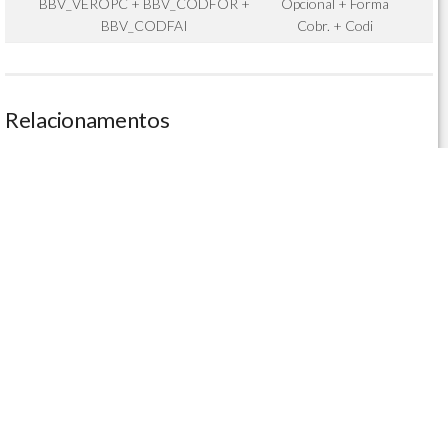
BBV_VEROPC + BBV_CODFOR +
Opcional + Forma
BBV_CODFAI
Cobr. + Codi
Relacionamentos