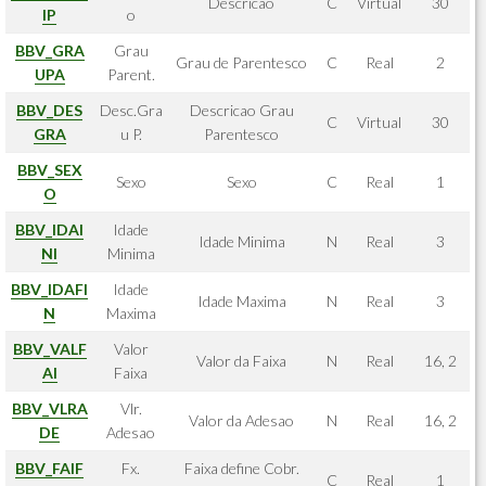
Descricao
C
Virtual
30
IP
o
BBV_GRA
Grau
Grau de Parentesco
C
Real
2
UPA
Parent.
BBV_DES
Desc.Gra
Descricao Grau
C
Virtual
30
GRA
u P.
Parentesco
BBV_SEX
Sexo
Sexo
C
Real
1
O
BBV_IDAI
Idade
Idade Minima
N
Real
3
NI
Minima
BBV_IDAFI
Idade
Idade Maxima
N
Real
3
N
Maxima
BBV_VALF
Valor
Valor da Faixa
N
Real
16, 2
AI
Faixa
BBV_VLRA
Vlr.
Valor da Adesao
N
Real
16, 2
DE
Adesao
BBV_FAIF
Fx.
Faixa define Cobr.
C
Real
1