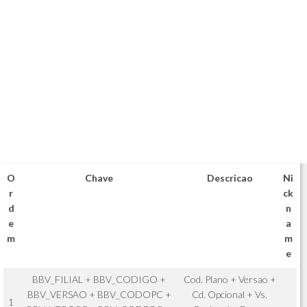
O
Chave
Descricao
Ni
r
ck
d
n
e
a
m
m
e
BBV_FILIAL + BBV_CODIGO +
Cod. Plano + Versao +
BBV_VERSAO + BBV_CODOPC +
Cd. Opcional + Vs.
1