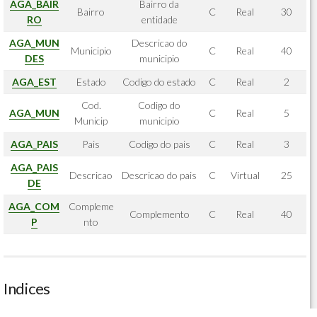
AGA_BAIR
Bairro da
Bairro
C
Real
30
RO
entidade
AGA_MUN
Descricao do
Municipio
C
Real
40
DES
municipio
AGA_EST
Estado
Codigo do estado
C
Real
2
Cod.
Codigo do
AGA_MUN
C
Real
5
Municip
municipio
AGA_PAIS
Pais
Codigo do pais
C
Real
3
AGA_PAIS
Descricao
Descricao do pais
C
Virtual
25
DE
AGA_COM
Compleme
Complemento
C
Real
40
P
nto
Indices