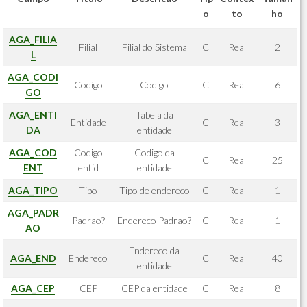
o
to
ho
AGA_FILIA
Filial
Filial do Sistema
C
Real
2
L
AGA_CODI
Codigo
Codigo
C
Real
6
GO
AGA_ENTI
Tabela da
Entidade
C
Real
3
DA
entidade
AGA_COD
Codigo
Codigo da
C
Real
25
ENT
entid
entidade
AGA_TIPO
Tipo
Tipo de endereco
C
Real
1
AGA_PADR
Padrao?
Endereco Padrao?
C
Real
1
AO
Endereco da
AGA_END
Endereco
C
Real
40
entidade
AGA_CEP
CEP
CEP da entidade
C
Real
8