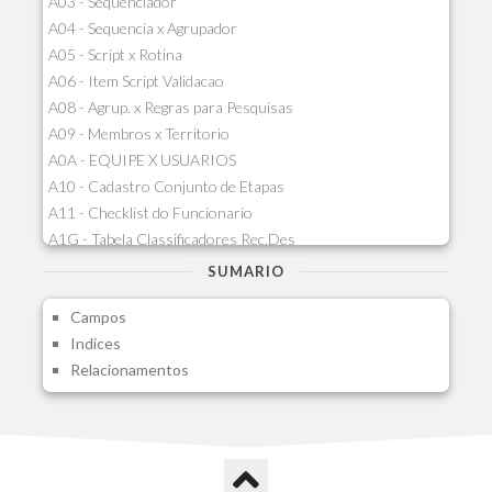
A03 - Sequenciador
A04 - Sequencia x Agrupador
A05 - Script x Rotina
A06 - Item Script Validacao
A08 - Agrup. x Regras para Pesquisas
A09 - Membros x Territorio
A0A - EQUIPE X USUARIOS
A10 - Cadastro Conjunto de Etapas
A11 - Checklist do Funcionario
A1G - Tabela Classificadores Rec.Des
A1H - Itens Tabela Classif.Rec.Desp.
SUMARIO
A1I - Cad.glutinadores Visao Ger.PCO
Campos
A1J - Itens Aglutinadores Visao
Indices
A1N - Tipos de Card
Relacionamentos
A1O - Cards Dashboard
A1P - Tipos de Charts
A1Q - Charts Dashboard
A1R - Visoes
A1S - Notificacoes do Vendedor