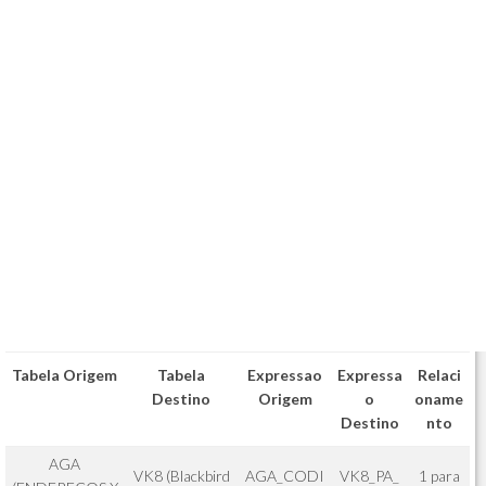
Tabela Origem
Tabela
Expressao
Expressa
Relaci
Destino
Origem
o
oname
Destino
nto
AGA
VK8 (Blackbird
AGA_CODI
VK8_PA_
1 para