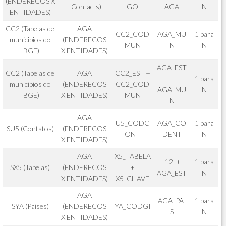
(ENDERECOS X
- Contacts)
GO
AGA
N
ENTIDADES)
CC2 (Tabelas de
AGA
CC2_COD
AGA_MU
1 para
municipios do
(ENDERECOS
MUN
N
N
IBGE)
X ENTIDADES)
AGA_EST
CC2 (Tabelas de
AGA
CC2_EST +
+
1 para
municipios do
(ENDERECOS
CC2_COD
AGA_MU
N
IBGE)
X ENTIDADES)
MUN
N
AGA
U5_CODC
AGA_CO
1 para
SU5 (Contatos)
(ENDERECOS
ONT
DENT
N
X ENTIDADES)
AGA
X5_TABELA
'12' +
1 para
SX5 (Tabelas)
(ENDERECOS
+
AGA_EST
N
X ENTIDADES)
X5_CHAVE
AGA
AGA_PAI
1 para
SYA (Paises)
(ENDERECOS
YA_CODGI
S
N
X ENTIDADES)