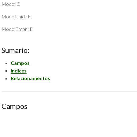
Modo: C
POLÍTICA
DE
Modo Unid.: E
PRIVACIDADE
E
Modo Empr.: E
COOKIES
SOBRE
Sumario:
Campos
Indices
Relacionamentos
Campos