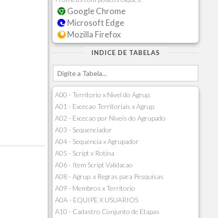
Google Chrome
Microsoft Edge
Mozilla Firefox
INDICE DE TABELAS
A00 - Territorio x Nivel do Agrup.
A01 - Excecao Territoriais x Agrup.
A02 - Excecao por Niveis do Agrupado
A03 - Sequenciador
A04 - Sequencia x Agrupador
A05 - Script x Rotina
A06 - Item Script Validacao
A08 - Agrup. x Regras para Pesquisas
A09 - Membros x Territorio
A0A - EQUIPE X USUARIOS
A10 - Cadastro Conjunto de Etapas