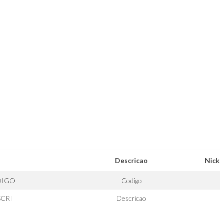
Descricao
Nic
DIGO
Codigo
SCRI
Descricao