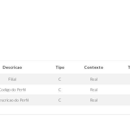
Descricao
Tipo
Contexto
Filial
C
Real
Codigo do Perfil
C
Real
scricao do Perfil
C
Real