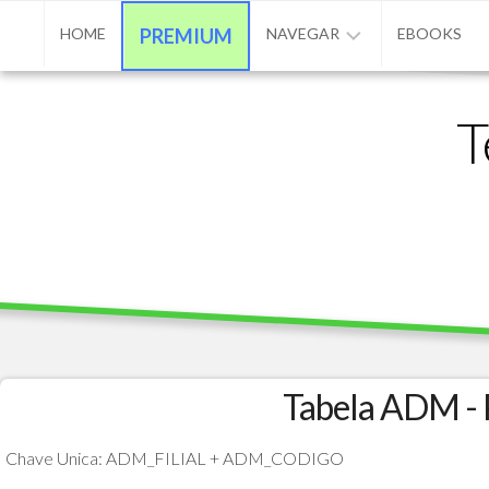
Skip
HOME
PREMIUM
NAVEGAR
EBOOKS
to
content
ADVPL
T
/
PROTHEUS
/
TL++
ANUNCIAR
BASE
DE
CONHECIMENTO
CONTATO
Tabela ADM 
PROGRAMAÇÃO
Chave Unica: ADM_FILIAL + ADM_CODIGO
MATÉRIAS