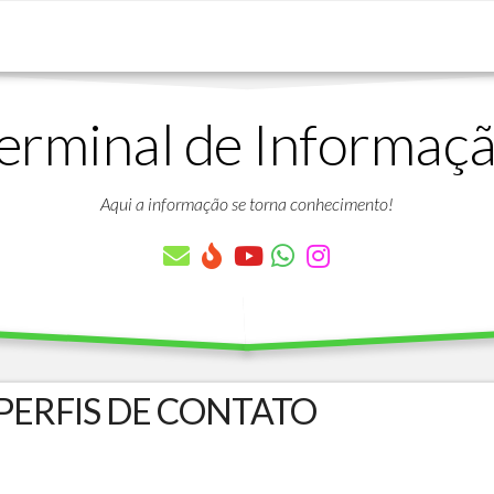
erminal de Informaç
DOWNLOADS
LISTA
DE
Aqui a informação se torna conhecimento!
ARTIGOS
LISTA
DE
PARÂMETROS
TABELAS
DO
PROTHEUS
- PERFIS DE CONTATO
VÍDEO
BANCO
AULAS
DE
GRATUITAS
DADOS