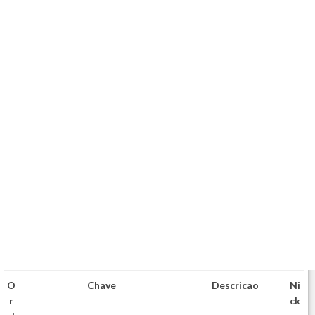
O
Chave
Descricao
Ni
r
ck