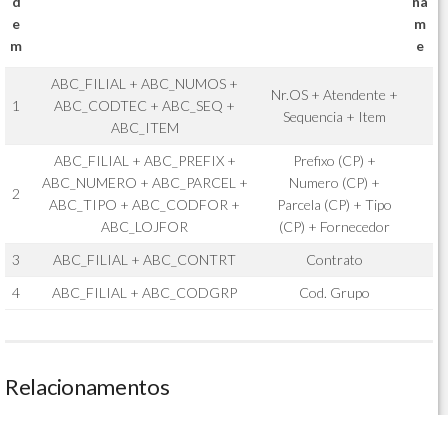
d
na
e
m
m
e
ABC_FILIAL + ABC_NUMOS +
Nr.OS + Atendente +
1
ABC_CODTEC + ABC_SEQ +
Sequencia + Item
ABC_ITEM
ABC_FILIAL + ABC_PREFIX +
Prefixo (CP) +
ABC_NUMERO + ABC_PARCEL +
Numero (CP) +
2
ABC_TIPO + ABC_CODFOR +
Parcela (CP) + Tipo
ABC_LOJFOR
(CP) + Fornecedor
3
ABC_FILIAL + ABC_CONTRT
Contrato
4
ABC_FILIAL + ABC_CODGRP
Cod. Grupo
Relacionamentos