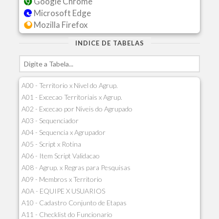
Google Chrome
Microsoft Edge
Mozilla Firefox
INDICE DE TABELAS
A00 - Territorio x Nivel do Agrup.
A01 - Excecao Territoriais x Agrup.
A02 - Excecao por Niveis do Agrupado
A03 - Sequenciador
A04 - Sequencia x Agrupador
A05 - Script x Rotina
A06 - Item Script Validacao
A08 - Agrup. x Regras para Pesquisas
A09 - Membros x Territorio
A0A - EQUIPE X USUARIOS
A10 - Cadastro Conjunto de Etapas
A11 - Checklist do Funcionario