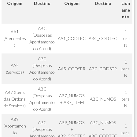
Origem
Destino
Origem
Destino
cion
ame
nto
ABC
AA1
1
(Despesas
(Atendentes
AA1_CODTEC
ABC_CODTEC
para
Apontamento
)
N
do Atend)
ABC
1
AA5
(Despesas
AA5_CODSER
ABC_CODSER
para
(Servicos)
Apontamento
N
do Atend)
ABC
AB7 (Itens
1
(Despesas
AB7_NUMOS
das Ordens
ABC_NUMOS
para
Apontamento
+ AB7_ITEM
de Servicos)
N
do Atend)
AB9
ABC
AB9_NUMOS
ABC_NUMOS
(Apontamen
1
(Despesas
+
+
to
para
Apontamento
AB9_CODTEC
ABC_CODTEC