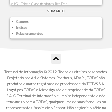
A1G - Tabela Classificadores Rec.Des
A1H - Itens Tabela Classif.Rec.Desp.
SUMARIO
A1I - Cad.glutinadores Visao Ger.PCO
Campos
A1J - Itens Aglutinadores Visao
Indices
A1N - Tipos de Card
Relacionamentos
A1O - Cards Dashboard
A1P - Tipos de Charts
A1Q - Charts Dashboard
A1R - Visoes
A1S - Notificacoes do Vendedor
A1T - Contrl. Int. Pedido/Orcamento
A1U - Intermediadores
Terminal de Informação © 2012. Todos os direitos reservados.
A1V - Schemas - Gestao de Vendas
Projetado por Atilio Sistemas. Protheus, ADVPL, TOTVS são
A1W - Campos do Schema
produtos e marca registrada de propriedade da TOTVS S.A.
A1X - CFDI Complemento Carta Porte
Logotipos TOTVS e Microsiga são de propriedade da TOTVS
A1Y - Carta Porte - Localizacoes
S.A. O Terminal de Informação é um site independente e não
A1Z - Carta Porte - Operadores
tem vínculo com a TOTVS, qualquer uma de suas franquias ou
A20 - Nota Explicativa - PCO
representantes. "Assim diz o Senhor: Não se glorie o sábio na
A21 - FONTES FINANC.PPA