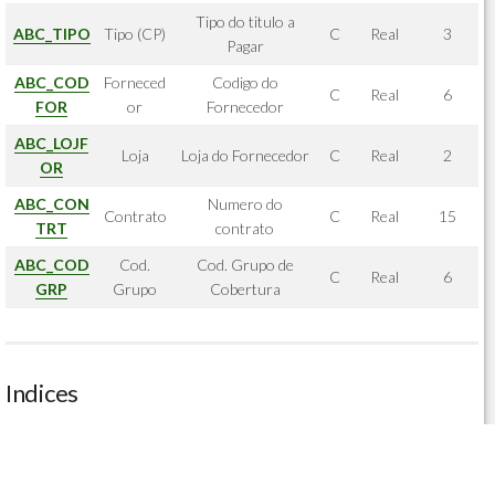
Tipo do titulo a
ABC_TIPO
Tipo (CP)
C
Real
3
Pagar
ABC_COD
Forneced
Codigo do
C
Real
6
FOR
or
Fornecedor
ABC_LOJF
Loja
Loja do Fornecedor
C
Real
2
OR
ABC_CON
Numero do
Contrato
C
Real
15
TRT
contrato
ABC_COD
Cod.
Cod. Grupo de
C
Real
6
GRP
Grupo
Cobertura
Indices