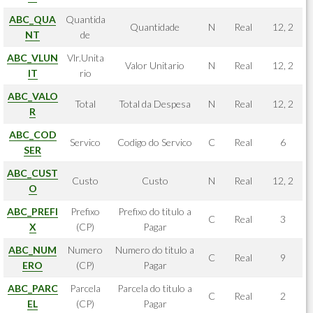
ABC_QUA
Quantida
Quantidade
N
Real
12, 2
NT
de
ABC_VLUN
Vlr.Unita
Valor Unitario
N
Real
12, 2
IT
rio
ABC_VALO
Total
Total da Despesa
N
Real
12, 2
R
ABC_COD
Servico
Codigo do Servico
C
Real
6
SER
ABC_CUST
Custo
Custo
N
Real
12, 2
O
ABC_PREFI
Prefixo
Prefixo do titulo a
C
Real
3
X
(CP)
Pagar
ABC_NUM
Numero
Numero do titulo a
C
Real
9
ERO
(CP)
Pagar
ABC_PARC
Parcela
Parcela do titulo a
C
Real
2
EL
(CP)
Pagar