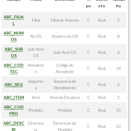
po
xto
ho
ABC_FILIA
Filial
Filial do Sistema
C
Real
2
L
ABC_NUM
Nr.OS
Numero da OS
C
Real
8
OS
ABC_SUB
Sub-Item
Sub-Item OS
C
Real
6
OS
OS
ABC_COD
Atendent
Codigo do
C
Real
14
TEC
e
Atendente
Sequenci
Sequencia do
ABC_SEQ
C
Real
2
a
Atendimento
ABC_ITEM
Item
Item da Despesa
C
Real
2
ABC_COD
Produto
Produto
C
Real
15
PRO
ABC_DESC
Descrica
Descricao do
C
Real
50
RI
o
Produto