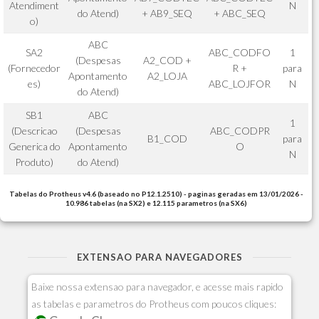
Atendiment
N
do Atend)
+ AB9_SEQ
+ ABC_SEQ
o)
ABC
SA2
ABC_CODFO
1
(Despesas
A2_COD +
(Fornecedor
R +
para
Apontamento
A2_LOJA
es)
ABC_LOJFOR
N
do Atend)
SB1
ABC
1
(Descricao
(Despesas
ABC_CODPR
B1_COD
para
Generica do
Apontamento
O
N
Produto)
do Atend)
Tabelas do Protheus v4.6 (baseado no P12.1.2510) - paginas geradas em 13/01/2026 -
10.986 tabelas (na SX2) e 12.115 parametros (na SX6)
EXTENSAO PARA NAVEGADORES
Baixe nossa extensao para navegador, e acesse mais rapido
as tabelas e parametros do Protheus com poucos cliques: