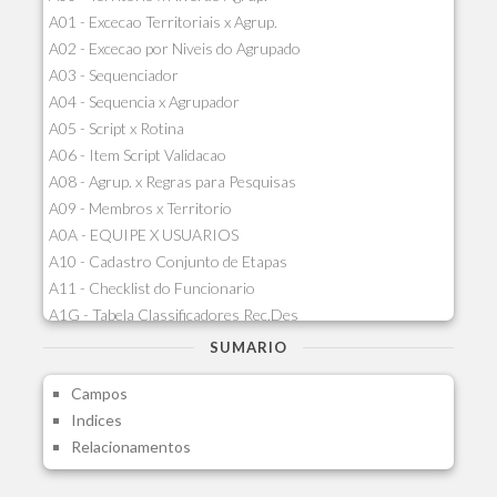
A01 - Excecao Territoriais x Agrup.
A02 - Excecao por Niveis do Agrupado
A03 - Sequenciador
A04 - Sequencia x Agrupador
A05 - Script x Rotina
A06 - Item Script Validacao
A08 - Agrup. x Regras para Pesquisas
A09 - Membros x Territorio
A0A - EQUIPE X USUARIOS
A10 - Cadastro Conjunto de Etapas
A11 - Checklist do Funcionario
A1G - Tabela Classificadores Rec.Des
A1H - Itens Tabela Classif.Rec.Desp.
SUMARIO
A1I - Cad.glutinadores Visao Ger.PCO
Campos
A1J - Itens Aglutinadores Visao
Indices
A1N - Tipos de Card
Relacionamentos
A1O - Cards Dashboard
A1P - Tipos de Charts