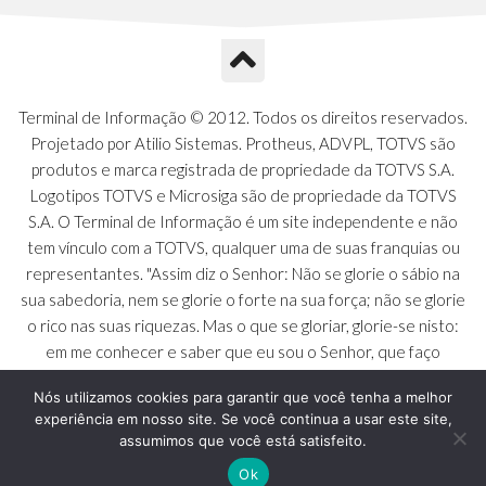
A1Q - Charts Dashboard
A1R - Visoes
A1S - Notificacoes do Vendedor
A1T - Contrl. Int. Pedido/Orcamento
A1U - Intermediadores
Terminal de Informação © 2012. Todos os direitos reservados.
A1V - Schemas - Gestao de Vendas
Projetado por Atilio Sistemas. Protheus, ADVPL, TOTVS são
A1W - Campos do Schema
produtos e marca registrada de propriedade da TOTVS S.A.
A1X - CFDI Complemento Carta Porte
Logotipos TOTVS e Microsiga são de propriedade da TOTVS
A1Y - Carta Porte - Localizacoes
S.A. O Terminal de Informação é um site independente e não
A1Z - Carta Porte - Operadores
tem vínculo com a TOTVS, qualquer uma de suas franquias ou
A20 - Nota Explicativa - PCO
representantes. "Assim diz o Senhor: Não se glorie o sábio na
A21 - FONTES FINANC.PPA
sua sabedoria, nem se glorie o forte na sua força; não se glorie
A22 - Itens Fontes Financ.PPA
o rico nas suas riquezas. Mas o que se gloriar, glorie-se nisto:
A23 - Inflacao para metas anuais
em me conhecer e saber que eu sou o Senhor, que faço
A24 - PIB Estadual para metas anuais
beneficência, juízo e justiça na terra [...]" - Jeremias 9:23 a 24
A25 - Receitas e Despesas Metais Anu
Nós utilizamos cookies para garantir que você tenha a melhor
experiência em nosso site. Se você continua a usar este site,
A26 - Deducao da Receita - MCASP
assumimos que você está satisfeito.
A27 - Divida Publica - Metas Aunias
A28 - Juros para metas aunias
Ok