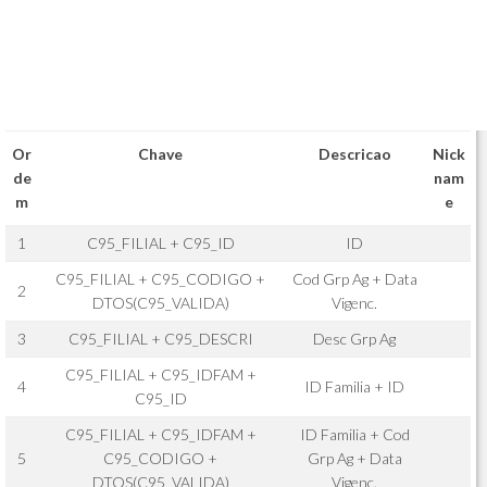
Or
Chave
Descricao
Nick
de
nam
m
e
1
C95_FILIAL + C95_ID
ID
C95_FILIAL + C95_CODIGO +
Cod Grp Ag + Data
2
DTOS(C95_VALIDA)
Vigenc.
3
C95_FILIAL + C95_DESCRI
Desc Grp Ag
C95_FILIAL + C95_IDFAM +
4
ID Familia + ID
C95_ID
C95_FILIAL + C95_IDFAM +
ID Familia + Cod
5
C95_CODIGO +
Grp Ag + Data
DTOS(C95_VALIDA)
Vigenc.