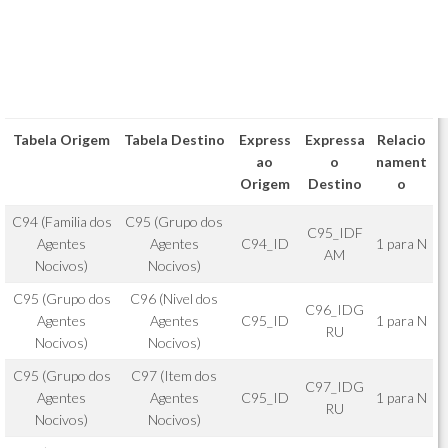
Tabela Origem
Tabela Destino
Express
Expressa
Relacio
ao
o
nament
Origem
Destino
o
C94 (Familia dos
C95 (Grupo dos
C95_IDF
Agentes
Agentes
C94_ID
1 para N
AM
Nocivos)
Nocivos)
C95 (Grupo dos
C96 (Nivel dos
C96_IDG
Agentes
Agentes
C95_ID
1 para N
RU
Nocivos)
Nocivos)
C95 (Grupo dos
C97 (Item dos
C97_IDG
Agentes
Agentes
C95_ID
1 para N
RU
Nocivos)
Nocivos)