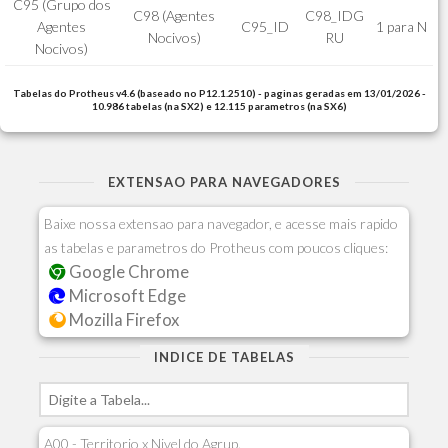
C95 (Grupo dos
C98 (Agentes
C98_IDG
Agentes
C95_ID
1 para N
Nocivos)
RU
Nocivos)
Tabelas do Protheus v4.6 (baseado no P12.1.2510) - paginas geradas em 13/01/2026 -
10.986 tabelas (na SX2) e 12.115 parametros (na SX6)
EXTENSAO PARA NAVEGADORES
Baixe nossa extensao para navegador, e acesse mais rapido
as tabelas e parametros do Protheus com poucos cliques:
Google Chrome
Microsoft Edge
Mozilla Firefox
INDICE DE TABELAS
A00 - Territorio x Nivel do Agrup.