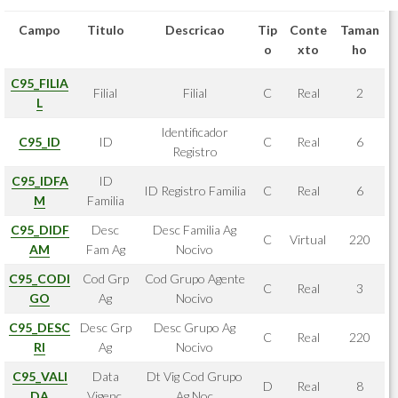
Campo
Titulo
Descricao
Tip
Conte
Taman
o
xto
ho
C95_FILIA
Filial
Filial
C
Real
2
L
Identificador
C95_ID
ID
C
Real
6
Registro
C95_IDFA
ID
ID Registro Familia
C
Real
6
M
Familia
C95_DIDF
Desc
Desc Familia Ag
C
Virtual
220
AM
Fam Ag
Nocivo
C95_CODI
Cod Grp
Cod Grupo Agente
C
Real
3
GO
Ag
Nocivo
C95_DESC
Desc Grp
Desc Grupo Ag
C
Real
220
RI
Ag
Nocivo
C95_VALI
Data
Dt Vig Cod Grupo
D
Real
8
DA
Vigenc.
Ag Noc