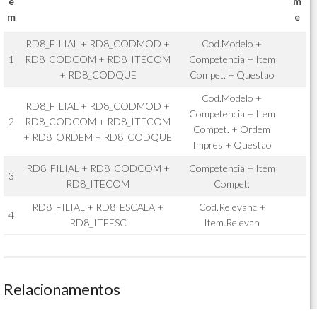
e
m
m
e
RD8_FILIAL + RD8_CODMOD +
Cod.Modelo +
1
RD8_CODCOM + RD8_ITECOM
Competencia + Item
+ RD8_CODQUE
Compet. + Questao
Cod.Modelo +
RD8_FILIAL + RD8_CODMOD +
Competencia + Item
2
RD8_CODCOM + RD8_ITECOM
Compet. + Ordem
+ RD8_ORDEM + RD8_CODQUE
Impres + Questao
RD8_FILIAL + RD8_CODCOM +
Competencia + Item
3
RD8_ITECOM
Compet.
RD8_FILIAL + RD8_ESCALA +
Cod.Relevanc +
4
RD8_ITEESC
Item.Relevan
Relacionamentos