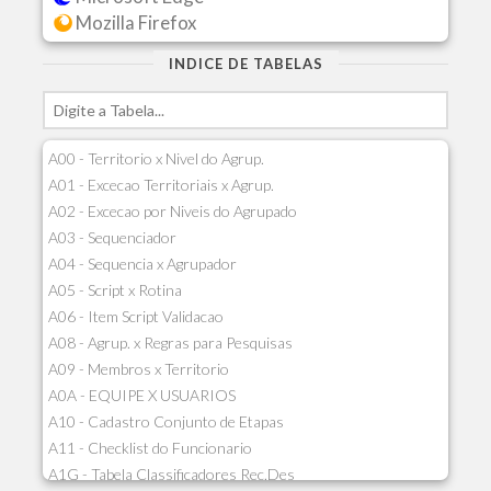
Mozilla Firefox
INDICE DE TABELAS
A00 - Territorio x Nivel do Agrup.
A01 - Excecao Territoriais x Agrup.
A02 - Excecao por Niveis do Agrupado
A03 - Sequenciador
A04 - Sequencia x Agrupador
A05 - Script x Rotina
A06 - Item Script Validacao
A08 - Agrup. x Regras para Pesquisas
A09 - Membros x Territorio
A0A - EQUIPE X USUARIOS
A10 - Cadastro Conjunto de Etapas
A11 - Checklist do Funcionario
A1G - Tabela Classificadores Rec.Des