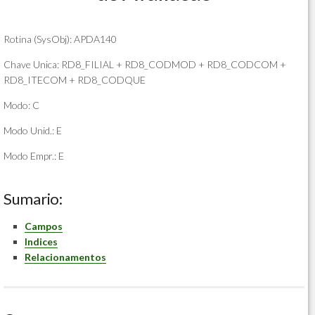
Rotina (SysObj): APDA140
Chave Unica: RD8_FILIAL + RD8_CODMOD + RD8_CODCOM +
RD8_ITECOM + RD8_CODQUE
Modo: C
Modo Unid.: E
Modo Empr.: E
Sumario:
Campos
Indices
Relacionamentos