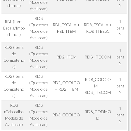
Modelo de
rtancia)
N
Avaliacao)
RD8
RBL (Itens
1
(Questoes
RBL_ESCALA +
RD8_ESCALA +
Escala/Impo
para
Modelo de
RBL_ITEM
RD8_ITEESC
rtancia)
N
Avaliacao)
RD2 (Itens
RD8
1
de
(Questoes
RD2_ITEM
RD8_ITECOM
para
Competenci
Modelo de
N
a)
Avaliacao)
RD2 (Itens
RD8
RD8_CODCO
1
de
(Questoes
RD2_CODIGO
M +
para
Competenci
Modelo de
+ RD2_ITEM
RD8_ITECOM
N
a)
Avaliacao)
RD3
RD8
1
(Cabecalho
(Questoes
RD8_CODMO
RD3_CODIGO
para
Modelo de
Modelo de
D
N
Avaliacao)
Avaliacao)