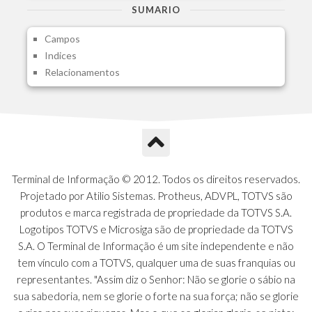
A1H - Itens Tabela Classif.Rec.Desp.
SUMARIO
A1I - Cad.glutinadores Visao Ger.PCO
Campos
A1J - Itens Aglutinadores Visao
Indices
A1N - Tipos de Card
Relacionamentos
A1O - Cards Dashboard
A1P - Tipos de Charts
A1Q - Charts Dashboard
A1R - Visoes
A1S - Notificacoes do Vendedor
A1T - Contrl. Int. Pedido/Orcamento
A1U - Intermediadores
Terminal de Informação © 2012. Todos os direitos reservados.
A1V - Schemas - Gestao de Vendas
Projetado por Atilio Sistemas. Protheus, ADVPL, TOTVS são
A1W - Campos do Schema
produtos e marca registrada de propriedade da TOTVS S.A.
A1X - CFDI Complemento Carta Porte
Logotipos TOTVS e Microsiga são de propriedade da TOTVS
A1Y - Carta Porte - Localizacoes
S.A. O Terminal de Informação é um site independente e não
A1Z - Carta Porte - Operadores
tem vínculo com a TOTVS, qualquer uma de suas franquias ou
A20 - Nota Explicativa - PCO
representantes. "Assim diz o Senhor: Não se glorie o sábio na
A21 - FONTES FINANC.PPA
sua sabedoria, nem se glorie o forte na sua força; não se glorie
A22 - Itens Fontes Financ.PPA