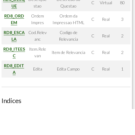
C
Virtual
80
UE
stao
Questao
RD8_ORD
Ordem
Ordem da
C
Real
3
EM
Impres
Impressao HTML
RD8_ESCA
Cod.Relev
Codigo de
C
Real
2
LA
anc
Relevancia
RD8_ITEES
Item.Rele
Item de Relevancia
C
Real
2
C
van
RD8_EDIT
Edita
Edita Campo
C
Real
1
A
Indices