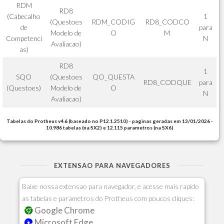
RDM
RD8
(Cabecalho
1
(Questoes
RDM_CODIG
RD8_CODCO
de
para
Modelo de
O
M
Competenci
N
Avaliacao)
as)
RD8
1
SQO
(Questoes
QO_QUESTA
RD8_CODQUE
para
(Questoes)
Modelo de
O
N
Avaliacao)
Tabelas do Protheus v4.6 (baseado no P12.1.2510) - paginas geradas em 13/01/2026 -
10.986 tabelas (na SX2) e 12.115 parametros (na SX6)
EXTENSAO PARA NAVEGADORES
Baixe nossa extensao para navegador, e acesse mais rapido
as tabelas e parametros do Protheus com poucos cliques:
Google Chrome
Microsoft Edge