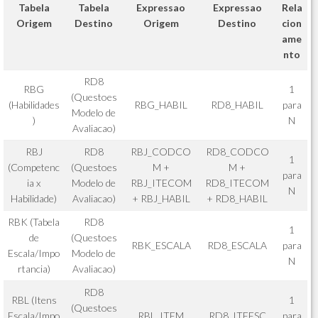
Tabela
Tabela
Expressao
Expressao
Rela
Origem
Destino
Origem
Destino
cion
ame
nto
RD8
RBG
1
(Questoes
(Habilidades
RBG_HABIL
RD8_HABIL
para
Modelo de
)
N
Avaliacao)
RBJ
RD8
RBJ_CODCO
RD8_CODCO
1
(Competenc
(Questoes
M +
M +
para
ia x
Modelo de
RBJ_ITECOM
RD8_ITECOM
N
Habilidade)
Avaliacao)
+ RBJ_HABIL
+ RD8_HABIL
RBK (Tabela
RD8
1
de
(Questoes
RBK_ESCALA
RD8_ESCALA
para
Escala/Impo
Modelo de
N
rtancia)
Avaliacao)
RD8
RBL (Itens
1
(Questoes
Escala/Impo
RBL_ITEM
RD8_ITEESC
para