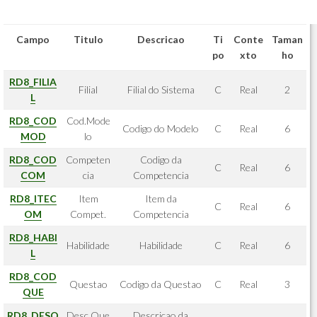
Campo
Titulo
Descricao
Ti
Conte
Taman
po
xto
ho
RD8_FILIA
Filial
Filial do Sistema
C
Real
2
L
RD8_COD
Cod.Mode
Codigo do Modelo
C
Real
6
MOD
lo
RD8_COD
Competen
Codigo da
C
Real
6
COM
cia
Competencia
RD8_ITEC
Item
Item da
C
Real
6
OM
Compet.
Competencia
RD8_HABI
Habilidade
Habilidade
C
Real
6
L
RD8_COD
Questao
Codigo da Questao
C
Real
3
QUE
RD8_DESQ
Desc.Que
Descricao da