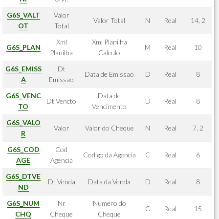
G6S_VALT
Valor
Valor Total
N
Real
14, 2
OT
Total
Xml
Xml Planilha
G6S_PLAN
M
Real
10
Planilha
Calculo
G6S_EMISS
Dt
Data de Emissao
D
Real
8
A
Emissao
G6S_VENC
Data de
Dt Vencto
D
Real
8
TO
Vencimento
G6S_VALO
Valor
Valor do Cheque
N
Real
7, 2
R
G6S_COD
Cod
Codigo da Agencia
C
Real
6
AGE
Agencia
G6S_DTVE
Dt Venda
Data da Venda
D
Real
8
ND
G6S_NUM
Nr
Numero do
C
Real
15
CHQ
Cheque
Cheque