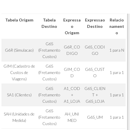
Tabela Origem
Tabela
Expressa
Expressao
Relacio
Destino
o
Destino
nament
Origem
o
G6S
G6R_CO
G6S_CODI
G6R (Simulacao)
(Fretamento
1 para N
DIGO
GO
Custos)
GIM (Cadastro de
G6S
GIM_CO
G6S_CUST
Custos de
(Fretamento
1 para 1
D
O
Viagens)
Custos)
G6S
A1_COD
G6S_CLIEN
SA1 (Clientes)
(Fretamento
+
T +
1 para 1
Custos)
A1_LOJA
G6S_LOJA
G6S
SAH (Unidades de
AH_UNI
(Fretamento
G6S_UM
1 para 1
Medida)
MED
Custos)