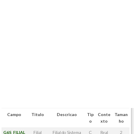
Campo
Titulo
Descricao
Tip
Conte
Taman
o
xto
ho
G6S_FILIAL
Filial
Filial do Sistema
C
Real
2