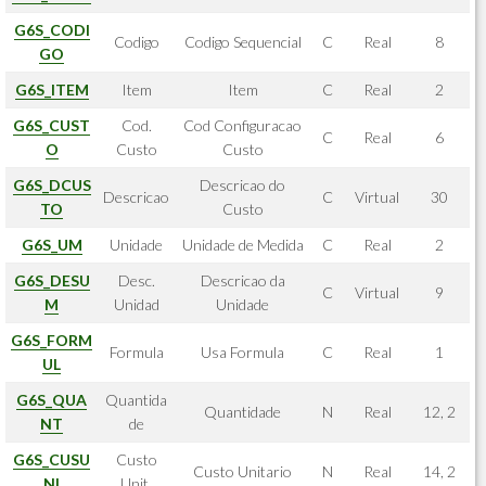
G6S_CODI
Codigo
Codigo Sequencial
C
Real
8
GO
G6S_ITEM
Item
Item
C
Real
2
G6S_CUST
Cod.
Cod Configuracao
C
Real
6
O
Custo
Custo
G6S_DCUS
Descricao do
Descricao
C
Virtual
30
TO
Custo
G6S_UM
Unidade
Unidade de Medida
C
Real
2
G6S_DESU
Desc.
Descricao da
C
Virtual
9
M
Unidad
Unidade
G6S_FORM
Formula
Usa Formula
C
Real
1
UL
G6S_QUA
Quantida
Quantidade
N
Real
12, 2
NT
de
G6S_CUSU
Custo
Custo Unitario
N
Real
14, 2
NI
Unit.