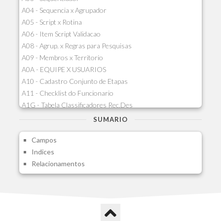
A04 - Sequencia x Agrupador
A05 - Script x Rotina
A06 - Item Script Validacao
A08 - Agrup. x Regras para Pesquisas
A09 - Membros x Territorio
A0A - EQUIPE X USUARIOS
A10 - Cadastro Conjunto de Etapas
A11 - Checklist do Funcionario
A1G - Tabela Classificadores Rec.Des
A1H - Itens Tabela Classif.Rec.Desp.
SUMARIO
A1I - Cad.glutinadores Visao Ger.PCO
Campos
A1J - Itens Aglutinadores Visao
Indices
A1N - Tipos de Card
Relacionamentos
A1O - Cards Dashboard
A1P - Tipos de Charts
A1Q - Charts Dashboard
A1R - Visoes
A1S - Notificacoes do Vendedor