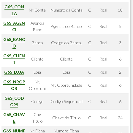
G6S_CON
Nr Conta
Numero da Conta
C
Real
10
TA
G6S_AGEN
Agencia
Agencia do Banco
C
Real
5
CI
Banc
G6S_BANC
Banco
Codigo do Banco.
C
Real
3
O
G6S_CLIEN
Cliente
Cliente
C
Real
6
T
G6S_LOJA
Loja
Loja
C
Real
2
G6S_NROP
Nr.
Nr. Oportunidade
C
Real
6
OR
Oportuni
G6S_COD
Codigo
Codigo Sequencial
C
Real
6
G99
G6S_CHAV
Chv
Chave do Titulo
C
Real
24
E
Titulo
G6S_NUMF
Nr Ficha
Numero Ficha