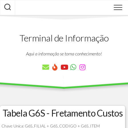
Skip
to
content
Terminal de Informação
Aqui a informação se torna conhecimento!
Tabela G6S - Fretamento Custos
Chave Unica: G6S_FILIAL + G6S_CODIGO + G6S_ITEM