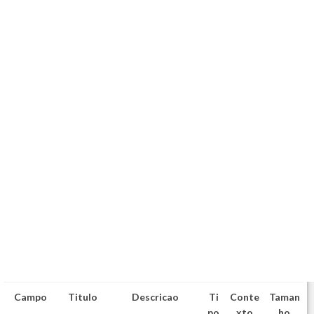
Campo
Titulo
Descricao
Ti
Conte
Taman
po
xto
ho