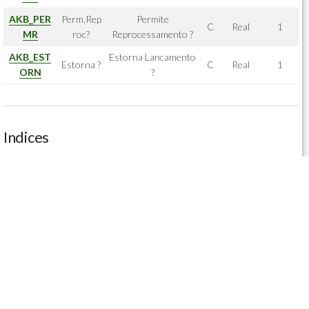
AKB_PER
Perm.Rep
Permite
C
Real
1
MR
roc?
Reprocessamento ?
AKB_EST
Estorna Lancamento
Estorna ?
C
Real
1
ORN
?
Indices