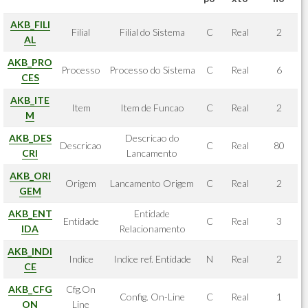
AKB_FILI
Filial
Filial do Sistema
C
Real
2
AL
AKB_PRO
Processo
Processo do Sistema
C
Real
6
CES
AKB_ITE
Item
Item de Funcao
C
Real
2
M
AKB_DES
Descricao do
Descricao
C
Real
80
CRI
Lancamento
AKB_ORI
Origem
Lancamento Origem
C
Real
2
GEM
AKB_ENT
Entidade
Entidade
C
Real
3
IDA
Relacionamento
AKB_INDI
Indice
Indice ref. Entidade
N
Real
2
CE
AKB_CFG
Cfg.On
Config. On-Line
C
Real
1
ON
Line