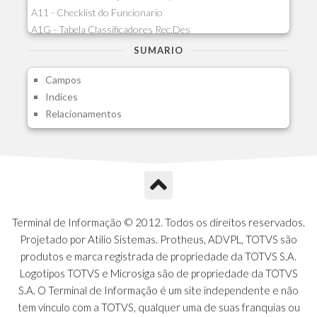
A11 - Checklist do Funcionario
A1G - Tabela Classificadores Rec.Des
A1H - Itens Tabela Classif.Rec.Desp.
SUMARIO
A1I - Cad.glutinadores Visao Ger.PCO
Campos
A1J - Itens Aglutinadores Visao
Indices
A1N - Tipos de Card
Relacionamentos
A1O - Cards Dashboard
A1P - Tipos de Charts
A1Q - Charts Dashboard
A1R - Visoes
A1S - Notificacoes do Vendedor
A1T - Contrl. Int. Pedido/Orcamento
A1U - Intermediadores
Terminal de Informação © 2012. Todos os direitos reservados.
A1V - Schemas - Gestao de Vendas
Projetado por Atilio Sistemas. Protheus, ADVPL, TOTVS são
A1W - Campos do Schema
produtos e marca registrada de propriedade da TOTVS S.A.
A1X - CFDI Complemento Carta Porte
Logotipos TOTVS e Microsiga são de propriedade da TOTVS
A1Y - Carta Porte - Localizacoes
S.A. O Terminal de Informação é um site independente e não
A1Z - Carta Porte - Operadores
tem vínculo com a TOTVS, qualquer uma de suas franquias ou