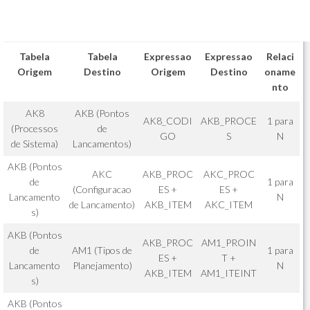
Tabela
Tabela
Expressao
Expressao
Relaci
Origem
Destino
Origem
Destino
oname
nto
AK8
AKB (Pontos
AK8_CODI
AKB_PROCE
1 para
(Processos
de
GO
S
N
de Sistema)
Lancamentos)
AKB (Pontos
AKC
AKB_PROC
AKC_PROC
de
1 para
(Configuracao
ES +
ES +
Lancamento
N
de Lancamento)
AKB_ITEM
AKC_ITEM
s)
AKB (Pontos
AKB_PROC
AM1_PROIN
de
AM1 (Tipos de
1 para
ES +
T +
Lancamento
Planejamento)
N
AKB_ITEM
AM1_ITEINT
s)
AKB (Pontos