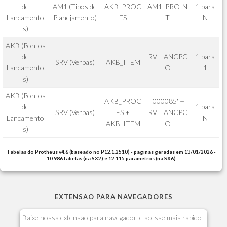
de
AM1 (Tipos de
AKB_PROC
AM1_PROIN
1 para
Lancamento
Planejamento)
ES
T
N
s)
AKB (Pontos
de
RV_LANCPC
1 para
SRV (Verbas)
AKB_ITEM
Lancamento
O
1
s)
AKB (Pontos
AKB_PROC
'000085' +
de
1 para
SRV (Verbas)
ES +
RV_LANCPC
Lancamento
N
AKB_ITEM
O
s)
Tabelas do Protheus v4.6 (baseado no P12.1.2510) - paginas geradas em 13/01/2026 -
10.986 tabelas (na SX2) e 12.115 parametros (na SX6)
EXTENSAO PARA NAVEGADORES
Baixe nossa extensao para navegador, e acesse mais rapido