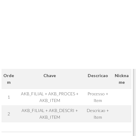
Orde
Chave
Descricao
Nickna
m
me
AKB_FILIAL + AKB_PROCES +
Processo +
1
AKB_ITEM
Item
AKB_FILIAL + AKB_DESCRI +
Descricao +
2
AKB_ITEM
Item