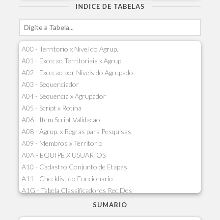
INDICE DE TABELAS
A00 - Territorio x Nivel do Agrup.
A01 - Excecao Territoriais x Agrup.
A02 - Excecao por Niveis do Agrupado
A03 - Sequenciador
A04 - Sequencia x Agrupador
A05 - Script x Rotina
A06 - Item Script Validacao
A08 - Agrup. x Regras para Pesquisas
A09 - Membros x Territorio
A0A - EQUIPE X USUARIOS
A10 - Cadastro Conjunto de Etapas
A11 - Checklist do Funcionario
A1G - Tabela Classificadores Rec.Des
A1H - Itens Tabela Classif.Rec.Desp.
SUMARIO
A1I - Cad.glutinadores Visao Ger.PCO