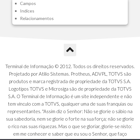
Campos
A1J - Itens Aglutinadores Visao
Indices
A1N - Tipos de Card
Relacionamentos
A1O - Cards Dashboard
A1P - Tipos de Charts
A1Q - Charts Dashboard
A1R - Visoes
A1S - Notificacoes do Vendedor
A1T - Contrl. Int. Pedido/Orcamento
A1U - Intermediadores
Terminal de Informação © 2012. Todos os direitos reservados.
A1V - Schemas - Gestao de Vendas
Projetado por Atilio Sistemas. Protheus, ADVPL, TOTVS são
A1W - Campos do Schema
produtos e marca registrada de propriedade da TOTVS S.A.
A1X - CFDI Complemento Carta Porte
Logotipos TOTVS e Microsiga são de propriedade da TOTVS
A1Y - Carta Porte - Localizacoes
S.A. O Terminal de Informação é um site independente e não
A1Z - Carta Porte - Operadores
tem vínculo com a TOTVS, qualquer uma de suas franquias ou
A20 - Nota Explicativa - PCO
representantes. "Assim diz o Senhor: Não se glorie o sábio na
A21 - FONTES FINANC.PPA
sua sabedoria, nem se glorie o forte na sua força; não se glorie
A22 - Itens Fontes Financ.PPA
o rico nas suas riquezas. Mas o que se gloriar, glorie-se nisto:
A23 - Inflacao para metas anuais
em me conhecer e saber que eu sou o Senhor, que faço
A24 - PIB Estadual para metas anuais