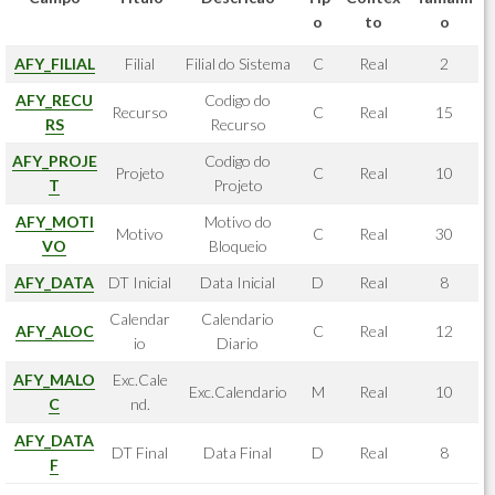
o
to
o
AFY_FILIAL
Filial
Filial do Sistema
C
Real
2
AFY_RECU
Codigo do
Recurso
C
Real
15
RS
Recurso
AFY_PROJE
Codigo do
Projeto
C
Real
10
T
Projeto
AFY_MOTI
Motivo do
Motivo
C
Real
30
VO
Bloqueio
AFY_DATA
DT Inicial
Data Inicial
D
Real
8
Calendar
Calendario
AFY_ALOC
C
Real
12
io
Diario
AFY_MALO
Exc.Cale
Exc.Calendario
M
Real
10
C
nd.
AFY_DATA
DT Final
Data Final
D
Real
8
F