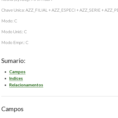
POLÍTICA
Chave Unica: AZZ_FILIAL + AZZ_ESPECI + AZZ_SERIE + AZZ_
DE
PRIVACIDADE
Modo: C
E
COOKIES
Modo Unid.: C
SOBRE
Modo Empr.: C
Sumario:
Campos
Indices
Relacionamentos
Campos