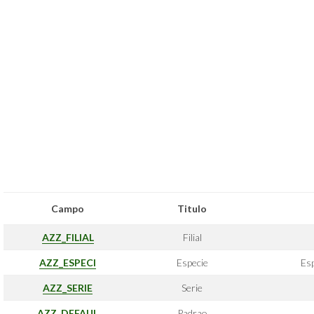
Campo
Titulo
AZZ_FILIAL
Filial
AZZ_ESPECI
Especie
Es
AZZ_SERIE
Serie
AZZ_DEFAUL
Padrao