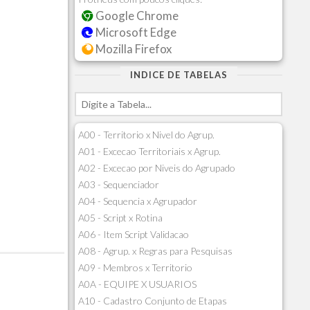
Google Chrome
Microsoft Edge
Mozilla Firefox
INDICE DE TABELAS
A00 - Territorio x Nivel do Agrup.
A01 - Excecao Territoriais x Agrup.
A02 - Excecao por Niveis do Agrupado
A03 - Sequenciador
A04 - Sequencia x Agrupador
A05 - Script x Rotina
A06 - Item Script Validacao
A08 - Agrup. x Regras para Pesquisas
A09 - Membros x Territorio
A0A - EQUIPE X USUARIOS
A10 - Cadastro Conjunto de Etapas