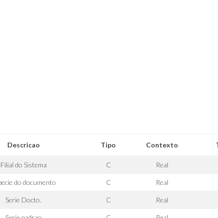
Descricao
Tipo
Contexto
Filial do Sistema
C
Real
pecie do documento
C
Real
Serie Docto.
C
Real
Serie padrao
C
Real