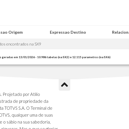
ssao Origem
Expressao Destino
Relacio
dos encontrados na SX9
s geradas em 13/01/2026 - 10.986 tabelas (na SX2) e 12.115 parametros (na SX6)
 Projetado por Atilio
strada de propriedade da
da TOTVS S.A. O Terminal de
TOTVS, qualquer uma de suas
e o sábio na sua sabedoria,
s riquezas. Mas o que se gloriar,