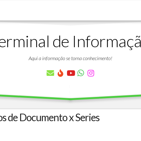
erminal de Informaç
DOWNLOADS
LISTA
DE
Aqui a informação se torna conhecimento!
ARTIGOS
LISTA
DE
PARÂMETROS
TABELAS
DO
PROTHEUS
os de Documento x Series
VÍDEO
BANCO
AULAS
DE
GRATUITAS
DADOS