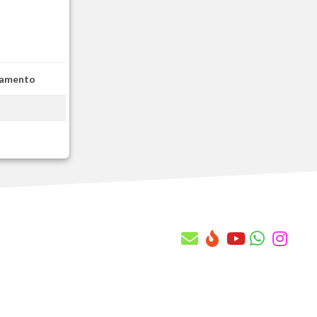
AAQ - Quantidade x Cont. Manut x Cob
AAR - Saldos x Cnt. Manut x Cobertur
AAS - Conf. de rateio da prop. com
AAT - Vistoria Tecnica Cabecalho
AAU - Vistoria Tecnica Itens
namento
AAV - Regras de Transf. Automatica
AAW - Pv do Contrato de Manutencao
AAX - Equipes
AAY - Equipes X Atendentes
AAZ - Atendentes X Contratos Manut.
AB0 - Historico Local x Base
AB1 - Chamado Tecnico
AB2 - Itens do Chamado Tecnico
AB3 - Orcamento Tecnico
AB4 - Itens do Orcamento Tecnico
AB5 - Subitens do Orcamento Tecnico
AB6 - Ordens de Servicos
AB7 - Itens das Ordens de Servicos
AB8 - Subitens da Ordem de Servico