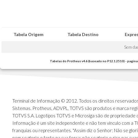
Tabela Origem
Tabela Destino
Expre
Sem da
Tabelas do Protheus v4.6 (baseado no P12.1.2510) - pagina
Terminal de Informação © 2012. Todos os direitos reservados.
Sistemas. Protheus, ADVPL, TOTVS são produtos e marca regi
TOTVS S.A. Logotipos TOTVS e Microsiga são de propriedade 
Informação é um site independente e não tem vínculo com a 
franquias ou representantes. "Assim diz o Senhor: Não se glori
nem se glorie o forte na sua força; não se glorie o rico nas sua