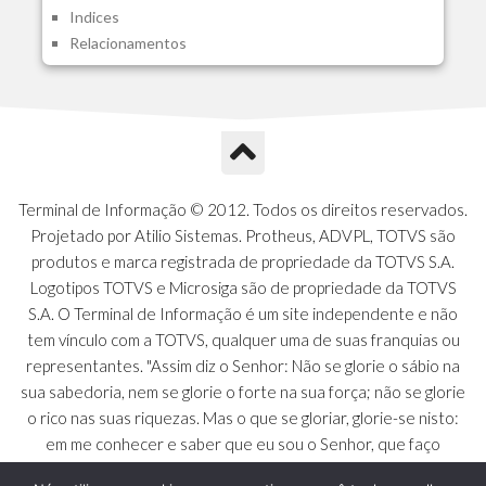
Indices
A1N - Tipos de Card
Relacionamentos
A1O - Cards Dashboard
A1P - Tipos de Charts
A1Q - Charts Dashboard
A1R - Visoes
A1S - Notificacoes do Vendedor
A1T - Contrl. Int. Pedido/Orcamento
A1U - Intermediadores
Terminal de Informação © 2012. Todos os direitos reservados.
A1V - Schemas - Gestao de Vendas
Projetado por Atilio Sistemas. Protheus, ADVPL, TOTVS são
A1W - Campos do Schema
produtos e marca registrada de propriedade da TOTVS S.A.
A1X - CFDI Complemento Carta Porte
Logotipos TOTVS e Microsiga são de propriedade da TOTVS
A1Y - Carta Porte - Localizacoes
S.A. O Terminal de Informação é um site independente e não
A1Z - Carta Porte - Operadores
tem vínculo com a TOTVS, qualquer uma de suas franquias ou
A20 - Nota Explicativa - PCO
representantes. "Assim diz o Senhor: Não se glorie o sábio na
A21 - FONTES FINANC.PPA
sua sabedoria, nem se glorie o forte na sua força; não se glorie
A22 - Itens Fontes Financ.PPA
o rico nas suas riquezas. Mas o que se gloriar, glorie-se nisto:
A23 - Inflacao para metas anuais
em me conhecer e saber que eu sou o Senhor, que faço
A24 - PIB Estadual para metas anuais
beneficência, juízo e justiça na terra [...]" - Jeremias 9:23 a 24