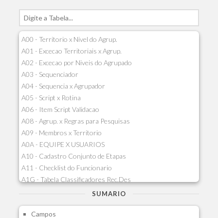
A00 - Territorio x Nivel do Agrup.
A01 - Excecao Territoriais x Agrup.
A02 - Excecao por Niveis do Agrupado
A03 - Sequenciador
A04 - Sequencia x Agrupador
A05 - Script x Rotina
A06 - Item Script Validacao
A08 - Agrup. x Regras para Pesquisas
A09 - Membros x Territorio
A0A - EQUIPE X USUARIOS
A10 - Cadastro Conjunto de Etapas
A11 - Checklist do Funcionario
A1G - Tabela Classificadores Rec.Des
A1H - Itens Tabela Classif.Rec.Desp.
SUMARIO
A1I - Cad.glutinadores Visao Ger.PCO
Campos
A1J - Itens Aglutinadores Visao