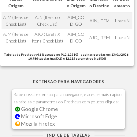
Origem
o Origem
o Destino
amento
AJM (Itens de
AJN (Itens do
AJM_CO
AJN_ITEM
1 para N
Check List)
Check List)
DIGO
AJM (Itens de
AJO (Tarefa X
AJM_CO
AJO_ITEM
1 para N
Check List)
Itens Check List)
DIGO
Tabelas do Protheus v4.6 (baseado no P12.1.2510) - paginas geradas em 13/01/2026 -
10.986 tabelas (na SX2) e 12.115 parametros (na SX6)
EXTENSAO PARA NAVEGADORES
Baixe nossa extensao para navegador, e acesse mais rapido
as tabelas e parametros do Protheus com poucos cliques:
Google Chrome
Microsoft Edge
Mozilla Firefox
INDICE DE TABELAS