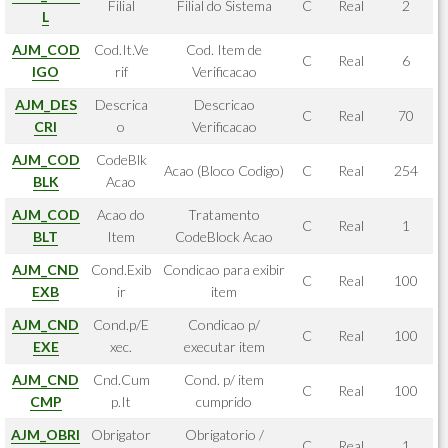
Filial
Filial do Sistema
C
Real
2
L
AJM_COD
Cod.It.Ve
Cod. Item de
C
Real
6
IGO
rif
Verificacao
AJM_DES
Descrica
Descricao
C
Real
70
CRI
o
Verificacao
AJM_COD
CodeBlk
Acao (Bloco Codigo)
C
Real
254
BLK
Acao
AJM_COD
Acao do
Tratamento
C
Real
1
BLT
Item
CodeBlock Acao
AJM_CND
Cond.Exib
Condicao para exibir
C
Real
100
EXB
ir
item
AJM_CND
Cond.p/E
Condicao p/
C
Real
100
EXE
xec.
executar item
AJM_CND
Cnd.Cum
Cond. p/ item
C
Real
100
CMP
p.It
cumprido
AJM_OBRI
Obrigator
Obrigatorio /
C
Real
1