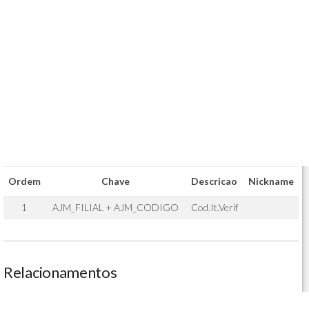
Ordem
Chave
Descricao
Nickname
1
AJM_FILIAL + AJM_CODIGO
Cod.It.Verif
Relacionamentos