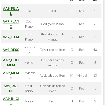
AA9_FILIA
Filial
Filial
C
Real
2
L
AA9_PLAN
Cod.
Codigo do Plano.
C
Real
6
O
Plano
Item
Item do Plano de
AA9_ITEM
C
Real
2
Plano
Manut.
Descrica
AA9_DESC
Descricao do Item
C
Real
40
o
AA9_COD
Link para campo
Memo
C
Real
6
MEM
memo
AA9_MEM
Atividade
Atividades do Item
M
Virtual
10
O
s
AA9_UNII
Unid.
Unidade de tempo
C
Real
1
NI
Inicio
Inicio
AA9_INICI
Inicio
Inicio
N
Real
3
O