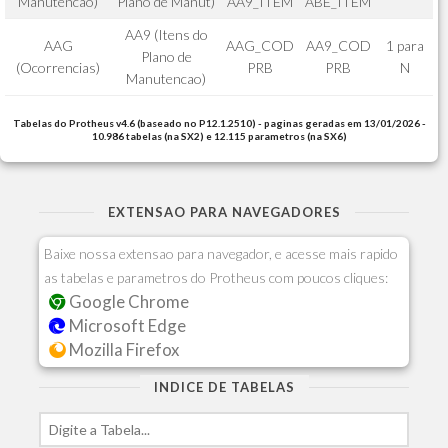
Manutencao)
Plano de Manut)
AA9_ITEM
ABE_ITEM
AA9 (Itens do
AAG
AAG_COD
AA9_COD
1 para
Plano de
(Ocorrencias)
PRB
PRB
N
Manutencao)
Tabelas do Protheus v4.6 (baseado no P12.1.2510) - paginas geradas em 13/01/2026 -
10.986 tabelas (na SX2) e 12.115 parametros (na SX6)
EXTENSAO PARA NAVEGADORES
Baixe nossa extensao para navegador, e acesse mais rapido
as tabelas e parametros do Protheus com poucos cliques:
Google Chrome
Microsoft Edge
Mozilla Firefox
INDICE DE TABELAS