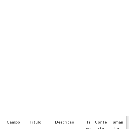
Campo
Titulo
Descricao
Ti
Conte
Taman
po
xto
ho