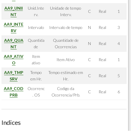
AA9_UNII
Unid.Inte
Unidade de tempo
C
Real
1
NT
rv.
Interv.
AA9_INTE
Intervalo
Intervalo de tempo
N
Real
3
RV
AA9_QUA
Quantida
Quantidade de
N
Real
4
NT
de
Ocorrencias
AA9_ATIV
Item
Item Ativo
C
Real
1
O
ativo
AA9_TMP
Tempo
Tempo estimado em
C
Real
5
SRV
em Hr.
Hr.
AA9_COD
Ocorrenc
Codigo da
C
Real
6
PRB
. OS
Ocorrencia/Prb.
Indices