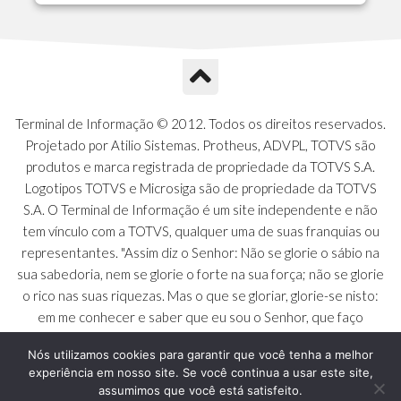
A1P - Tipos de Charts
A1Q - Charts Dashboard
A1R - Visoes
A1S - Notificacoes do Vendedor
A1T - Contrl. Int. Pedido/Orcamento
A1U - Intermediadores
Terminal de Informação © 2012. Todos os direitos reservados.
A1V - Schemas - Gestao de Vendas
Projetado por Atilio Sistemas. Protheus, ADVPL, TOTVS são
A1W - Campos do Schema
produtos e marca registrada de propriedade da TOTVS S.A.
A1X - CFDI Complemento Carta Porte
Logotipos TOTVS e Microsiga são de propriedade da TOTVS
A1Y - Carta Porte - Localizacoes
S.A. O Terminal de Informação é um site independente e não
A1Z - Carta Porte - Operadores
tem vínculo com a TOTVS, qualquer uma de suas franquias ou
A20 - Nota Explicativa - PCO
representantes. "Assim diz o Senhor: Não se glorie o sábio na
A21 - FONTES FINANC.PPA
sua sabedoria, nem se glorie o forte na sua força; não se glorie
A22 - Itens Fontes Financ.PPA
o rico nas suas riquezas. Mas o que se gloriar, glorie-se nisto:
A23 - Inflacao para metas anuais
em me conhecer e saber que eu sou o Senhor, que faço
A24 - PIB Estadual para metas anuais
beneficência, juízo e justiça na terra [...]" - Jeremias 9:23 a 24
A25 - Receitas e Despesas Metais Anu
Nós utilizamos cookies para garantir que você tenha a melhor
experiência em nosso site. Se você continua a usar este site,
A26 - Deducao da Receita - MCASP
assumimos que você está satisfeito.
A27 - Divida Publica - Metas Aunias