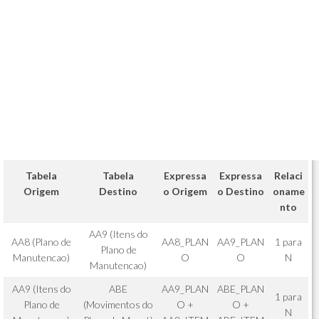
Tabela
Tabela
Expressa
Expressa
Relaci
Origem
Destino
o Origem
o Destino
oname
nto
AA9 (Itens do
AA8 (Plano de
AA8_PLAN
AA9_PLAN
1 para
Plano de
Manutencao)
O
O
N
Manutencao)
AA9 (Itens do
ABE
AA9_PLAN
ABE_PLAN
1 para
Plano de
(Movimentos do
O +
O +
N