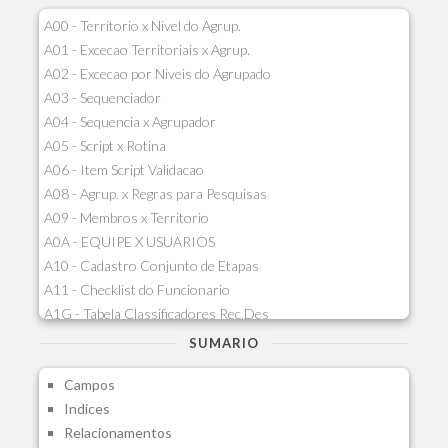
A00 - Territorio x Nivel do Agrup.
A01 - Excecao Territoriais x Agrup.
A02 - Excecao por Niveis do Agrupado
A03 - Sequenciador
A04 - Sequencia x Agrupador
A05 - Script x Rotina
A06 - Item Script Validacao
A08 - Agrup. x Regras para Pesquisas
A09 - Membros x Territorio
A0A - EQUIPE X USUARIOS
A10 - Cadastro Conjunto de Etapas
A11 - Checklist do Funcionario
A1G - Tabela Classificadores Rec.Des
A1H - Itens Tabela Classif.Rec.Desp.
SUMARIO
A1I - Cad.glutinadores Visao Ger.PCO
Campos
A1J - Itens Aglutinadores Visao
Indices
A1N - Tipos de Card
Relacionamentos
A1O - Cards Dashboard