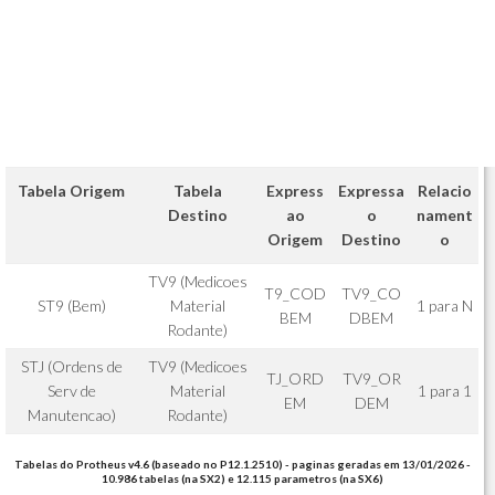
Tabela Origem
Tabela
Express
Expressa
Relacio
Destino
ao
o
nament
Origem
Destino
o
TV9 (Medicoes
T9_COD
TV9_CO
ST9 (Bem)
Material
1 para N
BEM
DBEM
Rodante)
STJ (Ordens de
TV9 (Medicoes
TJ_ORD
TV9_OR
Serv de
Material
1 para 1
EM
DEM
Manutencao)
Rodante)
Tabelas do Protheus v4.6 (baseado no P12.1.2510) - paginas geradas em 13/01/2026 -
10.986 tabelas (na SX2) e 12.115 parametros (na SX6)