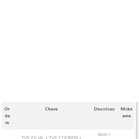
Or
Chave
Descricao
Nickn
de
ame
m
Bem +
TV9_FILIAL + TV9_CODBEM +