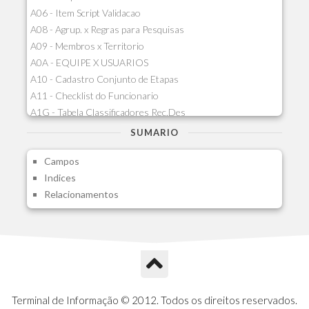
A06 - Item Script Validacao
A08 - Agrup. x Regras para Pesquisas
A09 - Membros x Territorio
A0A - EQUIPE X USUARIOS
A10 - Cadastro Conjunto de Etapas
A11 - Checklist do Funcionario
A1G - Tabela Classificadores Rec.Des
A1H - Itens Tabela Classif.Rec.Desp.
SUMARIO
A1I - Cad.glutinadores Visao Ger.PCO
Campos
A1J - Itens Aglutinadores Visao
Indices
A1N - Tipos de Card
Relacionamentos
A1O - Cards Dashboard
A1P - Tipos de Charts
A1Q - Charts Dashboard
A1R - Visoes
A1S - Notificacoes do Vendedor
A1T - Contrl. Int. Pedido/Orcamento
A1U - Intermediadores
Terminal de Informação © 2012. Todos os direitos reservados.