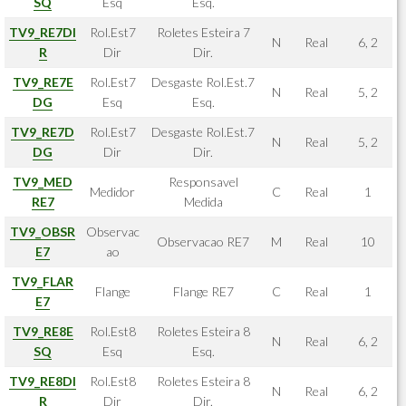
SQ
Esq
Esq.
TV9_RE7DI
Rol.Est7
Roletes Esteira 7
N
Real
6, 2
R
Dir
Dir.
TV9_RE7E
Rol.Est7
Desgaste Rol.Est.7
N
Real
5, 2
DG
Esq
Esq.
TV9_RE7D
Rol.Est7
Desgaste Rol.Est.7
N
Real
5, 2
DG
Dir
Dir.
TV9_MED
Responsavel
Medidor
C
Real
1
RE7
Medida
TV9_OBSR
Observac
Observacao RE7
M
Real
10
E7
ao
TV9_FLAR
Flange
Flange RE7
C
Real
1
E7
TV9_RE8E
Rol.Est8
Roletes Esteira 8
N
Real
6, 2
SQ
Esq
Esq.
TV9_RE8DI
Rol.Est8
Roletes Esteira 8
N
Real
6, 2
R
Dir
Dir.