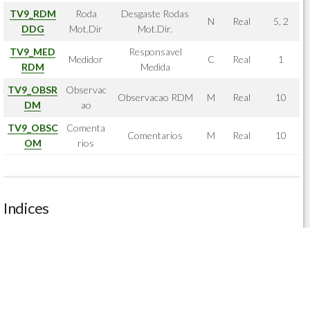
TV9_RDM
Roda
Desgaste Rodas
N
Real
5, 2
DDG
Mot.Dir
Mot.Dir.
TV9_MED
Responsavel
Medidor
C
Real
1
RDM
Medida
TV9_OBSR
Observac
Observacao RDM
M
Real
10
DM
ao
TV9_OBSC
Comenta
Comentarios
M
Real
10
OM
rios
Indices