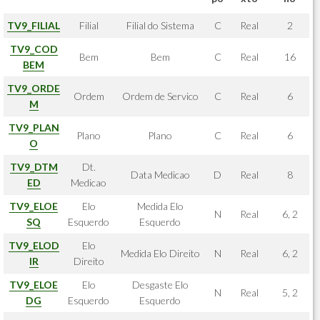
TV9_FILIAL
Filial
Filial do Sistema
C
Real
2
TV9_COD
Bem
Bem
C
Real
16
BEM
TV9_ORDE
Ordem
Ordem de Servico
C
Real
6
M
TV9_PLAN
Plano
Plano
C
Real
6
O
TV9_DTM
Dt.
Data Medicao
D
Real
8
ED
Medicao
TV9_ELOE
Elo
Medida Elo
N
Real
6, 2
SQ
Esquerdo
Esquerdo
TV9_ELOD
Elo
Medida Elo Direito
N
Real
6, 2
IR
Direito
TV9_ELOE
Elo
Desgaste Elo
N
Real
5, 2
DG
Esquerdo
Esquerdo