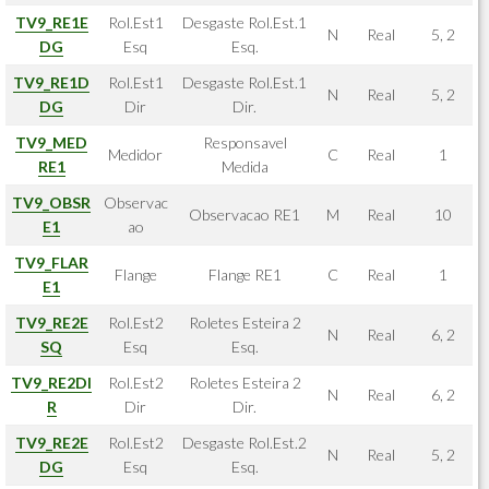
TV9_RE1E
Rol.Est1
Desgaste Rol.Est.1
N
Real
5, 2
DG
Esq
Esq.
TV9_RE1D
Rol.Est1
Desgaste Rol.Est.1
N
Real
5, 2
DG
Dir
Dir.
TV9_MED
Responsavel
Medidor
C
Real
1
RE1
Medida
TV9_OBSR
Observac
Observacao RE1
M
Real
10
E1
ao
TV9_FLAR
Flange
Flange RE1
C
Real
1
E1
TV9_RE2E
Rol.Est2
Roletes Esteira 2
N
Real
6, 2
SQ
Esq
Esq.
TV9_RE2DI
Rol.Est2
Roletes Esteira 2
N
Real
6, 2
R
Dir
Dir.
TV9_RE2E
Rol.Est2
Desgaste Rol.Est.2
N
Real
5, 2
DG
Esq
Esq.