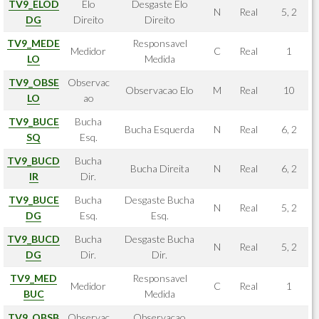
TV9_ELOD
Elo
Desgaste Elo
N
Real
5, 2
DG
Direito
Direito
TV9_MEDE
Responsavel
Medidor
C
Real
1
LO
Medida
TV9_OBSE
Observac
Observacao Elo
M
Real
10
LO
ao
TV9_BUCE
Bucha
Bucha Esquerda
N
Real
6, 2
SQ
Esq.
TV9_BUCD
Bucha
Bucha Direita
N
Real
6, 2
IR
Dir.
TV9_BUCE
Bucha
Desgaste Bucha
N
Real
5, 2
DG
Esq.
Esq.
TV9_BUCD
Bucha
Desgaste Bucha
N
Real
5, 2
DG
Dir.
Dir.
TV9_MED
Responsavel
Medidor
C
Real
1
BUC
Medida
TV9_OBSB
Observac
Observacao