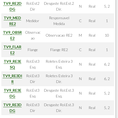
TV9_RE2D
Rol.Est2
Desgaste Rol.Est.2
N
Real
5, 2
DG
Dir
Dir.
TV9_MED
Responsavel
Medidor
C
Real
1
RE2
Medida
TV9_OBSR
Observac
Observacao RE2
M
Real
10
E2
ao
TV9_FLAR
Flange
Flange RE2
C
Real
1
E2
TV9_RE3E
Rol.Est3
Roletes Esteira 3
N
Real
6, 2
SQ
Esq
Esq.
TV9_RE3DI
Rol.Est3
Roletes Esteira 3
N
Real
6, 2
R
Dir
Dir.
TV9_RE3E
Rol.Est3
Desgaste Rol.Est.3
N
Real
5, 2
DG
Esq
Esq.
TV9_RE3D
Rol.Est3
Desgaste Rol.Est.3
N
Real
5, 2
DG
Dir
Dir.