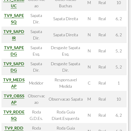
M
Real
10
UC
ao
Buchas
TV9_SAPE
Sapata
Sapata Direita
N
Real
6, 2
SQ
Dir.
TV9_SAPD
Sapata
Sapata Direita
N
Real
6, 2
IR
Dir.
TV9_SAPE
Sapata
Desgaste Sapata
N
Real
5, 2
DG
Esq.
Esq.
TV9_SAPD
Sapata
Desgaste Sapata
N
Real
5, 2
DG
Dir.
Dir.
TV9_MEDS
Responsavel
Medidor
C
Real
1
AP
Medida
TV9_OBSS
Observac
Observacao Sapata
M
Real
10
AP
ao
TV9_RDDE
Roda
Roda Guia
N
Real
6, 2
SQ
G.D.Es.
Diant.Esquerda
TV9_RDD
Roda
Roda Guia