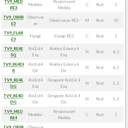
TV9_MED
Responsavel
Medidor
C
Real
1
RE3
Medida
TV9_OBSR
Observac
Observacao RE3
M
Real
10
E3
ao
TV9_FLAR
Flange
Flange RE3
C
Real
1
E3
TV9_RE4E
Rol.Est4
Roletes Esteira 4
N
Real
6, 2
SQ
Esq
Esq.
TV9_RE4DI
Rol.Est4
Roletes Esteira 4
N
Real
6, 2
R
Dir
Dir.
TV9_RE4E
Rol.Est4
Desgaste Rol.Est.4
N
Real
5, 2
DG
Esq
Esq.
TV9_RE4D
Rol.Est4
Desgaste Rol.Est.4
N
Real
5, 2
DG
Dir
Dir.
TV9_MED
Responsavel
Medidor
C
Real
1
RE4
Medida
TV9_OBSR
Observac