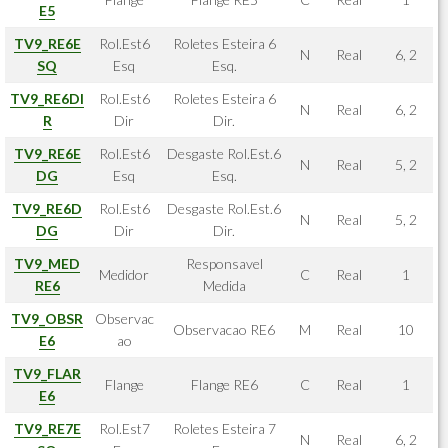
E5
TV9_RE6E
Rol.Est6
Roletes Esteira 6
N
Real
6, 2
SQ
Esq
Esq.
TV9_RE6DI
Rol.Est6
Roletes Esteira 6
N
Real
6, 2
R
Dir
Dir.
TV9_RE6E
Rol.Est6
Desgaste Rol.Est.6
N
Real
5, 2
DG
Esq
Esq.
TV9_RE6D
Rol.Est6
Desgaste Rol.Est.6
N
Real
5, 2
DG
Dir
Dir.
TV9_MED
Responsavel
Medidor
C
Real
1
RE6
Medida
TV9_OBSR
Observac
Observacao RE6
M
Real
10
E6
ao
TV9_FLAR
Flange
Flange RE6
C
Real
1
E6
TV9_RE7E
Rol.Est7
Roletes Esteira 7
N
Real
6, 2