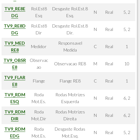
TV9_RE8E
Rol.Est8
Desgaste Rol.Est.8
N
Real
5, 2
DG
Esq
Esq.
TV9_RE8D
Rol.Est8
Desgaste Rol.Est.8
N
Real
5, 2
DG
Dir
Dir.
TV9_MED
Responsavel
Medidor
C
Real
1
RE8
Medida
TV9_OBSR
Observac
Observacao RE8
M
Real
10
E8
ao
TV9_FLAR
Flange
Flange RE8
C
Real
1
E8
TV9_RDM
Roda
Rodas Motrizes
N
Real
6, 2
ESQ
Mot.Es.
Esquerda
TV9_RDM
Roda
Rodas Motrizes
N
Real
6, 2
DIR
Mot.Dir
Direita
TV9_RDM
Roda
Desgaste Rodas
N
Real
5, 2
EDG
Mot.Es.
Mot.Esq.