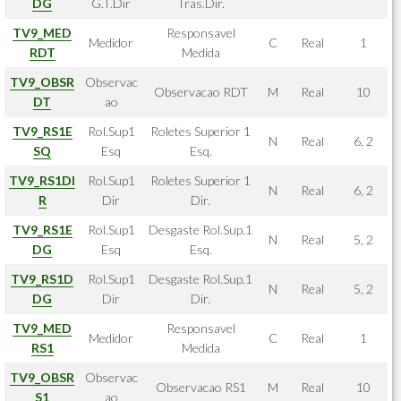
DG
G.T.Dir
Tras.Dir.
TV9_MED
Responsavel
Medidor
C
Real
1
RDT
Medida
TV9_OBSR
Observac
Observacao RDT
M
Real
10
DT
ao
TV9_RS1E
Rol.Sup1
Roletes Superior 1
N
Real
6, 2
SQ
Esq
Esq.
TV9_RS1DI
Rol.Sup1
Roletes Superior 1
N
Real
6, 2
R
Dir
Dir.
TV9_RS1E
Rol.Sup1
Desgaste Rol.Sup.1
N
Real
5, 2
DG
Esq
Esq.
TV9_RS1D
Rol.Sup1
Desgaste Rol.Sup.1
N
Real
5, 2
DG
Dir
Dir.
TV9_MED
Responsavel
Medidor
C
Real
1
RS1
Medida
TV9_OBSR
Observac
Observacao RS1
M
Real
10
S1
ao