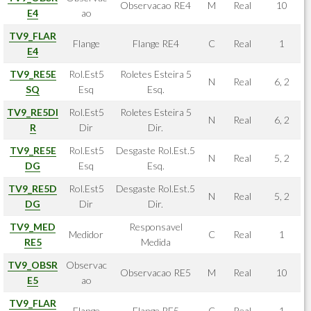
Observacao RE4
M
Real
10
E4
ao
TV9_FLAR
Flange
Flange RE4
C
Real
1
E4
TV9_RE5E
Rol.Est5
Roletes Esteira 5
N
Real
6, 2
SQ
Esq
Esq.
TV9_RE5DI
Rol.Est5
Roletes Esteira 5
N
Real
6, 2
R
Dir
Dir.
TV9_RE5E
Rol.Est5
Desgaste Rol.Est.5
N
Real
5, 2
DG
Esq
Esq.
TV9_RE5D
Rol.Est5
Desgaste Rol.Est.5
N
Real
5, 2
DG
Dir
Dir.
TV9_MED
Responsavel
Medidor
C
Real
1
RE5
Medida
TV9_OBSR
Observac
Observacao RE5
M
Real
10
E5
ao
TV9_FLAR
Flange
Flange RE5
C
Real
1