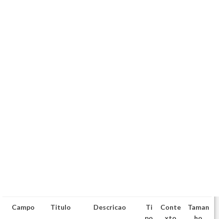
Campo
Titulo
Descricao
Ti
Conte
Taman
po
xto
ho