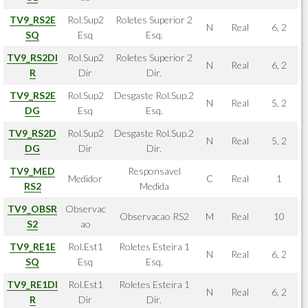
TV9_RS2E
Rol.Sup2
Roletes Superior 2
N
Real
6, 2
SQ
Esq
Esq.
TV9_RS2DI
Rol.Sup2
Roletes Superior 2
N
Real
6, 2
R
Dir
Dir.
TV9_RS2E
Rol.Sup2
Desgaste Rol.Sup.2
N
Real
5, 2
DG
Esq
Esq.
TV9_RS2D
Rol.Sup2
Desgaste Rol.Sup.2
N
Real
5, 2
DG
Dir
Dir.
TV9_MED
Responsavel
Medidor
C
Real
1
RS2
Medida
TV9_OBSR
Observac
Observacao RS2
M
Real
10
S2
ao
TV9_RE1E
Rol.Est1
Roletes Esteira 1
N
Real
6, 2
SQ
Esq
Esq.
TV9_RE1DI
Rol.Est1
Roletes Esteira 1
N
Real
6, 2
R
Dir
Dir.