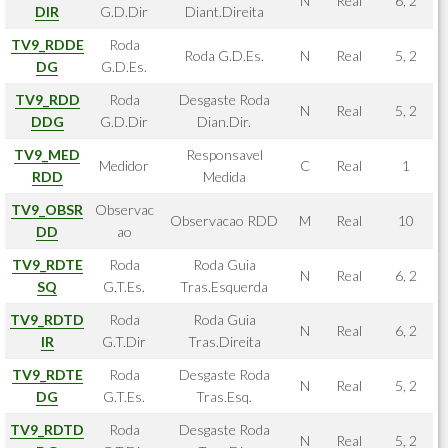
N
Real
6, 2
DIR
G.D.Dir
Diant.Direita
TV9_RDDE
Roda
Roda G.D.Es.
N
Real
5, 2
DG
G.D.Es.
TV9_RDD
Roda
Desgaste Roda
N
Real
5, 2
DDG
G.D.Dir
Dian.Dir.
TV9_MED
Responsavel
Medidor
C
Real
1
RDD
Medida
TV9_OBSR
Observac
Observacao RDD
M
Real
10
DD
ao
TV9_RDTE
Roda
Roda Guia
N
Real
6, 2
SQ
G.T.Es.
Tras.Esquerda
TV9_RDTD
Roda
Roda Guia
N
Real
6, 2
IR
G.T.Dir
Tras.Direita
TV9_RDTE
Roda
Desgaste Roda
N
Real
5, 2
DG
G.T.Es.
Tras.Esq.
TV9_RDTD
Roda
Desgaste Roda
N
Real
5, 2