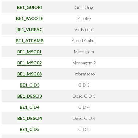
BE1_GUIORI
Guia Orig.
BE1_PACOTE
Pacote?
BE1_VLRPAC
Vlr.Pacote
BE1_ATEAMB
Atend.Ambul.
BE1_MSG01
Mensagem
BE1_MSG02
Mensagem 2
BE1_MSG03
Informacao
BE1_CID3
CID 3
BE1_DESCI3
Desc. CID 3
BE1_CID4
CID 4
BE1_DESCI4
Desc. CID 4
BE1_CID5
CID 5