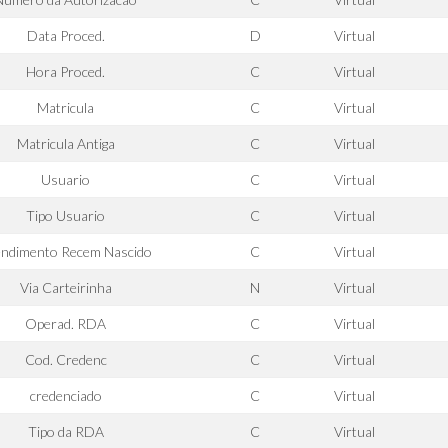
Data Proced.
D
Virtual
Hora Proced.
C
Virtual
Matricula
C
Virtual
Matricula Antiga
C
Virtual
Usuario
C
Virtual
Tipo Usuario
C
Virtual
endimento Recem Nascido
C
Virtual
Via Carteirinha
N
Virtual
Operad. RDA
C
Virtual
Cod. Credenc
C
Virtual
credenciado
C
Virtual
Tipo da RDA
C
Virtual