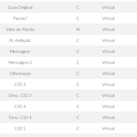
Guia Original
C
Virtual
Pacote?
C
Virtual
Valor do Pacote
N
Virtual
At. Ambulat.
C
Virtual
Mensagem
C
Virtual
Mensagem 2
C
Virtual
Informacao
C
Virtual
CID 3
C
Virtual
Desc. CID 3
C
Virtual
CID 4
C
Virtual
Desc. CID 4
C
Virtual
CID 5
C
Virtual