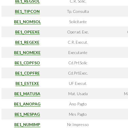
BE1_REGSOL
C.R. Solic.
BE1_TIPCON
Tp. Consulta
BE1_NOMSOL
Solicitante
BE1_OPEEXE
Operad. Exe.
BE1_REGEXE
C.R. Execut.
BE1_NOMEXE
Executante
BE1_CDPFSO
Cd.Prf.Solic
BE1_CDPFRE
Cd.Prf.Exec.
BE1_ESTEXE
UF Execut.
BE1_MATUSA
Mat. Usada
Ma
BE1_ANOPAG
Ano Pagto
BE1_MESPAG
Mes Pagto
BE1_NUMIMP
Nr.Impresso