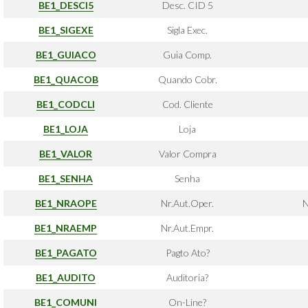
BE1_DESCI5
Desc. CID 5
BE1_SIGEXE
Sigla Exec.
BE1_GUIACO
Guia Comp.
BE1_QUACOB
Quando Cobr.
BE1_CODCLI
Cod. Cliente
BE1_LOJA
Loja
BE1_VALOR
Valor Compra
BE1_SENHA
Senha
BE1_NRAOPE
Nr.Aut.Oper.
N
BE1_NRAEMP
Nr.Aut.Empr.
BE1_PAGATO
Pagto Ato?
BE1_AUDITO
Auditoria?
BE1_COMUNI
On-Line?