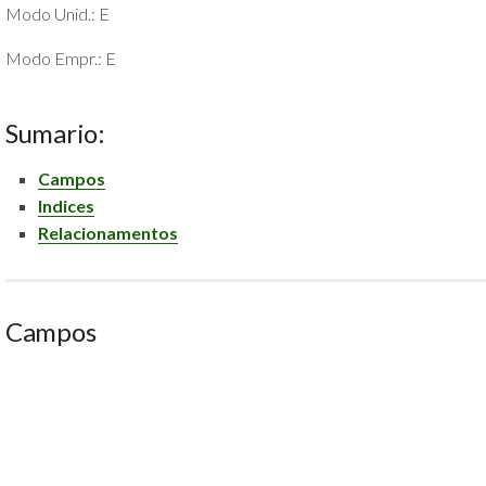
Modo Unid.: E
POLÍTICA
DE
Modo Empr.: E
PRIVACIDADE
E
COOKIES
Sumario:
SOBRE
Campos
Indices
Relacionamentos
Campos