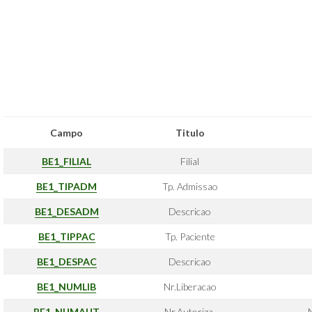
Campo
Titulo
BE1_FILIAL
Filial
BE1_TIPADM
Tp. Admissao
BE1_DESADM
Descricao
BE1_TIPPAC
Tp. Paciente
BE1_DESPAC
Descricao
BE1_NUMLIB
Nr.Liberacao
BE1_NUMAUT
Nr.Autoriza.