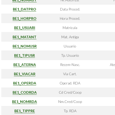
BE1_DATPRO
Data Proced.
BE1_HORPRO
Hora Proced.
BE1_USUARI
Matricula
BE1_MATANT
Mat. Antiga
BE1_NOMUSR
Usuario
BE1_TIPUSR
Tp. Usuario
BE1_ATERNA
Recem-Nasc.
At
BE1_VIACAR
Via Cart.
BE1_OPERDA
Operad. RDA
BE1_CODRDA
Cd Cred/Coop
BE1_NOMRDA
Nm.Cred/Coop
BE1_TIPPRE
Tp. RDA