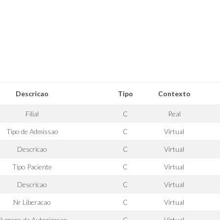
Descricao
Tipo
Contexto
Filial
C
Real
Tipo de Admissao
C
Virtual
Descricao
C
Virtual
Tipo Paciente
C
Virtual
Descricao
C
Virtual
Nr Liberacao
C
Virtual
Numero da Autorizacao
C
Virtual