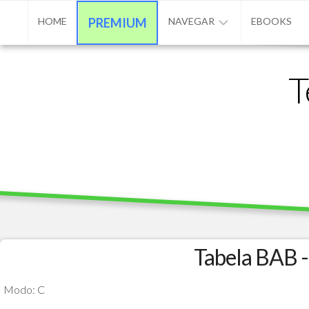
Skip
HOME
PREMIUM
NAVEGAR
EBOOKS
to
content
ADVPL
T
/
PROTHEUS
/
TL++
ANUNCIAR
BASE
DE
CONHECIMENTO
CONTATO
Tabela BAB -
PROGRAMAÇÃO
Modo: C
MATÉRIAS