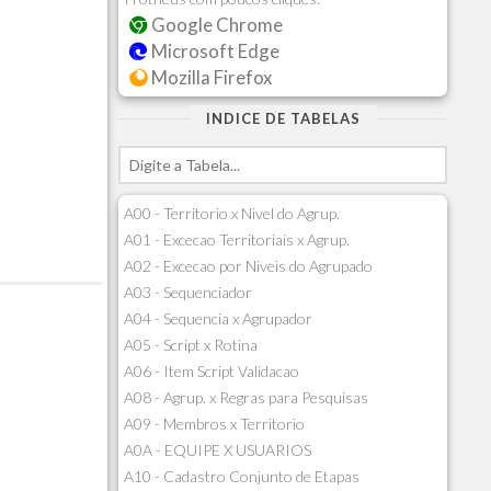
Google Chrome
Microsoft Edge
Mozilla Firefox
INDICE DE TABELAS
A00 - Territorio x Nivel do Agrup.
A01 - Excecao Territoriais x Agrup.
A02 - Excecao por Niveis do Agrupado
A03 - Sequenciador
A04 - Sequencia x Agrupador
A05 - Script x Rotina
A06 - Item Script Validacao
A08 - Agrup. x Regras para Pesquisas
A09 - Membros x Territorio
A0A - EQUIPE X USUARIOS
A10 - Cadastro Conjunto de Etapas