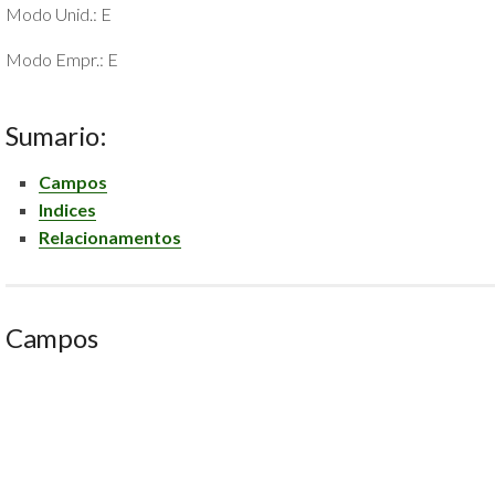
Modo Unid.: E
POLÍTICA
DE
Modo Empr.: E
PRIVACIDADE
E
COOKIES
Sumario:
SOBRE
Campos
Indices
Relacionamentos
Campos