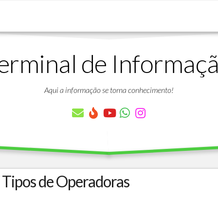
erminal de Informaç
DOWNLOADS
LISTA
DE
Aqui a informação se torna conhecimento!
ARTIGOS
LISTA
DE
PARÂMETROS
TABELAS
DO
PROTHEUS
 Tipos de Operadoras
VÍDEO
BANCO
AULAS
DE
GRATUITAS
DADOS