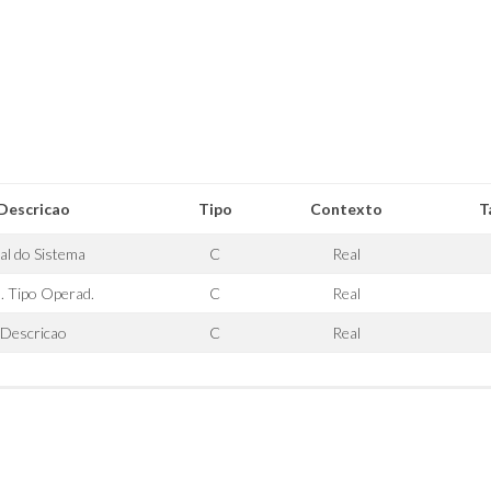
Descricao
Tipo
Contexto
T
ial do Sistema
C
Real
. Tipo Operad.
C
Real
Descricao
C
Real