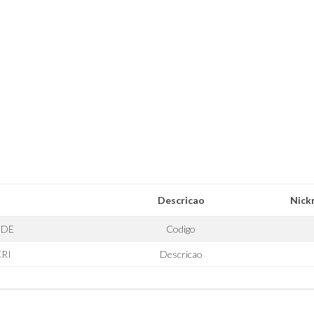
Descricao
Nick
IDE
Codigo
CRI
Descricao