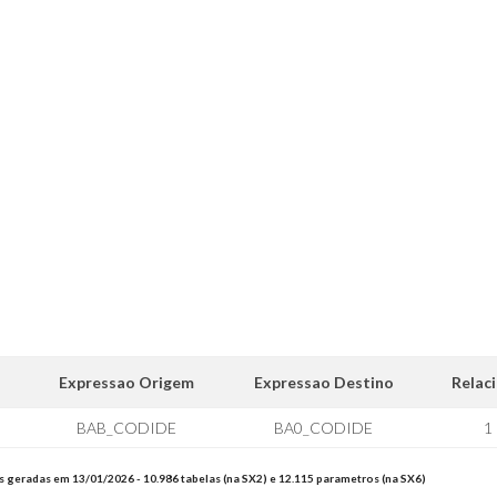
Expressao Origem
Expressao Destino
Relac
BAB_CODIDE
BA0_CODIDE
1
s geradas em 13/01/2026 - 10.986 tabelas (na SX2) e 12.115 parametros (na SX6)