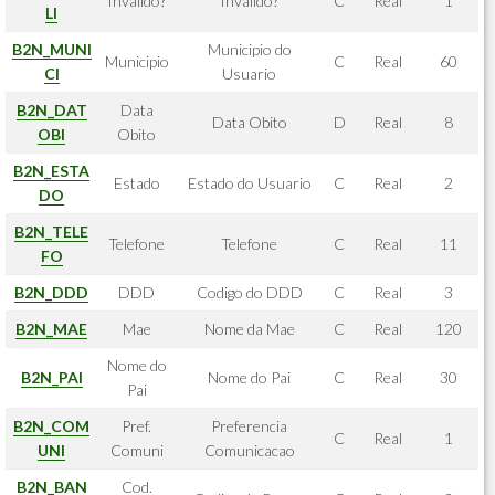
Invalido?
Invalido?
C
Real
1
LI
B2N_MUNI
Municipio do
Municipio
C
Real
60
CI
Usuario
B2N_DAT
Data
Data Obito
D
Real
8
OBI
Obito
B2N_ESTA
Estado
Estado do Usuario
C
Real
2
DO
B2N_TELE
Telefone
Telefone
C
Real
11
FO
B2N_DDD
DDD
Codigo do DDD
C
Real
3
B2N_MAE
Mae
Nome da Mae
C
Real
120
Nome do
B2N_PAI
Nome do Pai
C
Real
30
Pai
B2N_COM
Pref.
Preferencia
C
Real
1
UNI
Comuni
Comunicacao
B2N_BAN
Cod.