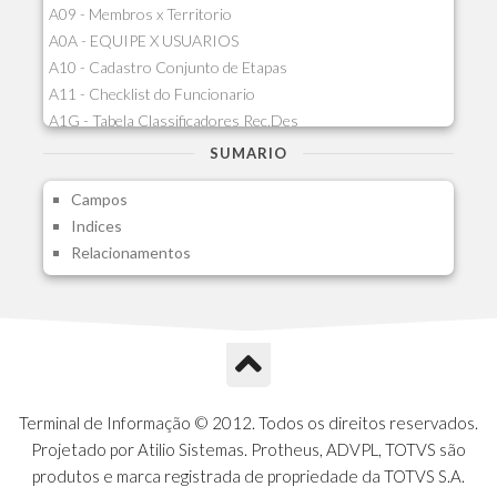
A09 - Membros x Territorio
A0A - EQUIPE X USUARIOS
A10 - Cadastro Conjunto de Etapas
A11 - Checklist do Funcionario
A1G - Tabela Classificadores Rec.Des
A1H - Itens Tabela Classif.Rec.Desp.
SUMARIO
A1I - Cad.glutinadores Visao Ger.PCO
Campos
A1J - Itens Aglutinadores Visao
Indices
A1N - Tipos de Card
Relacionamentos
A1O - Cards Dashboard
A1P - Tipos de Charts
A1Q - Charts Dashboard
A1R - Visoes
A1S - Notificacoes do Vendedor
A1T - Contrl. Int. Pedido/Orcamento
A1U - Intermediadores
Terminal de Informação © 2012. Todos os direitos reservados.
A1V - Schemas - Gestao de Vendas
Projetado por Atilio Sistemas. Protheus, ADVPL, TOTVS são
A1W - Campos do Schema
produtos e marca registrada de propriedade da TOTVS S.A.
A1X - CFDI Complemento Carta Porte