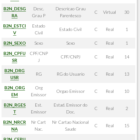
B2N_DESG
Desc.
Descricao Grau
C
Virtual
30
RA
Grau P
Parentesco
B2N_ESTCI
Estado
Estado Civil
C
Real
1
V
Civil
B2N_SEXO
Sexo
Sexo
C
Real
1
B2N_CPFU
CPF/CNP
CPF/CNPJ
C
Real
14
SR
J
B2N_DRG
RG
RG do Usuario
C
Real
13
USR
B2N_ORG
Org
Orgao Emissor
C
Real
10
EM
Emissor
B2N_RGES
Est.
Estad. Emissor do
C
Real
2
T
Emissor
Doc.
B2N_NRCR
Nr Cart
Nr Cartao Nacional
C
Real
15
NA
Nac.
Saude
B2N_CEPU