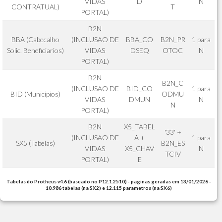
VIDAS
D
N
CONTRATUAL)
T
PORTAL)
B2N
BBA (Cabecalho
(INCLUSAO DE
BBA_CO
B2N_PR
1 para
Solic. Beneficiarios)
VIDAS
DSEQ
OTOC
N
PORTAL)
B2N
B2N_C
(INCLUSAO DE
BID_CO
1 para
BID (Municipios)
ODMU
VIDAS
DMUN
N
N
PORTAL)
B2N
X5_TABEL
'33' +
(INCLUSAO DE
A +
1 para
SX5 (Tabelas)
B2N_ES
VIDAS
X5_CHAV
N
TCIV
PORTAL)
E
Tabelas do Protheus v4.6 (baseado no P12.1.2510) - paginas geradas em 13/01/2026 -
10.986 tabelas (na SX2) e 12.115 parametros (na SX6)