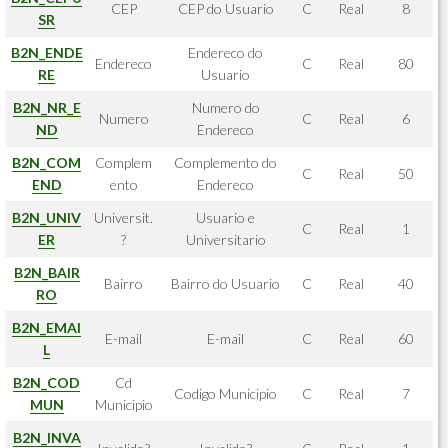
CEP
CEP do Usuario
C
Real
8
SR
B2N_ENDE
Endereco do
Endereco
C
Real
80
RE
Usuario
B2N_NR_E
Numero do
Numero
C
Real
6
ND
Endereco
B2N_COM
Complem
Complemento do
C
Real
50
END
ento
Endereco
B2N_UNIV
Universit.
Usuario e
C
Real
1
ER
?
Universitario
B2N_BAIR
Bairro
Bairro do Usuario
C
Real
40
RO
B2N_EMAI
E-mail
E-mail
C
Real
60
L
B2N_COD
Cd
Codigo Municipio
C
Real
7
MUN
Municipio
B2N_INVA