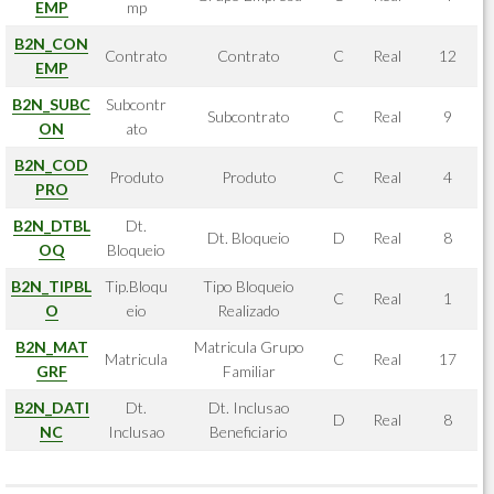
EMP
mp
B2N_CON
Contrato
Contrato
C
Real
12
EMP
B2N_SUBC
Subcontr
Subcontrato
C
Real
9
ON
ato
B2N_COD
Produto
Produto
C
Real
4
PRO
B2N_DTBL
Dt.
Dt. Bloqueio
D
Real
8
OQ
Bloqueio
B2N_TIPBL
Tip.Bloqu
Tipo Bloqueio
C
Real
1
O
eio
Realizado
B2N_MAT
Matricula Grupo
Matricula
C
Real
17
GRF
Familiar
B2N_DATI
Dt.
Dt. Inclusao
D
Real
8
NC
Inclusao
Beneficiario