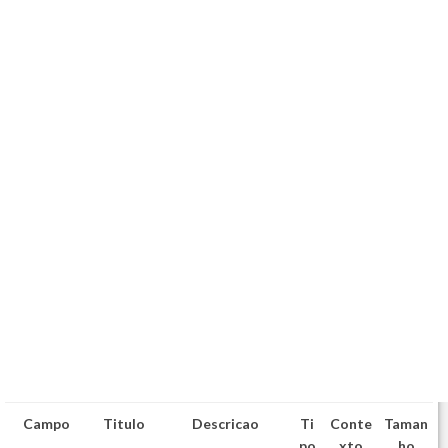
Campo
Titulo
Descricao
Ti
Conte
Taman
po
xto
ho