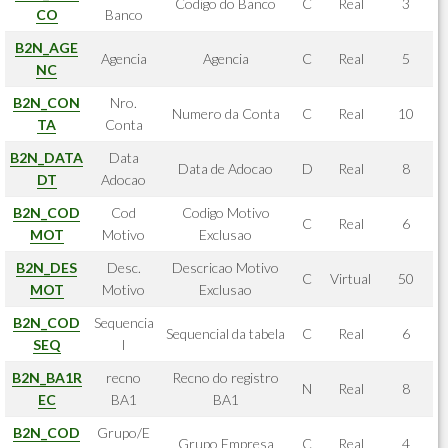
Codigo do Banco
C
Real
3
CO
Banco
B2N_AGE
Agencia
Agencia
C
Real
5
NC
B2N_CON
Nro.
Numero da Conta
C
Real
10
TA
Conta
B2N_DATA
Data
Data de Adocao
D
Real
8
DT
Adocao
B2N_COD
Cod
Codigo Motivo
C
Real
6
MOT
Motivo
Exclusao
B2N_DES
Desc.
Descricao Motivo
C
Virtual
50
MOT
Motivo
Exclusao
B2N_COD
Sequencia
Sequencial da tabela
C
Real
6
SEQ
l
B2N_BA1R
recno
Recno do registro
N
Real
8
EC
BA1
BA1
B2N_COD
Grupo/E
Grupo Empresa
C
Real
4