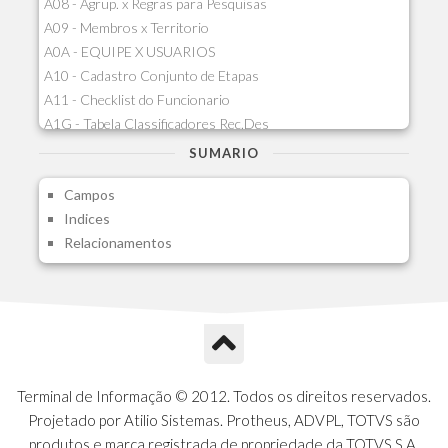
A08 - Agrup. x Regras para Pesquisas
A09 - Membros x Territorio
A0A - EQUIPE X USUARIOS
A10 - Cadastro Conjunto de Etapas
A11 - Checklist do Funcionario
A1G - Tabela Classificadores Rec.Des
A1H - Itens Tabela Classif.Rec.Desp.
SUMARIO
A1I - Cad.glutinadores Visao Ger.PCO
Campos
A1J - Itens Aglutinadores Visao
Indices
A1N - Tipos de Card
Relacionamentos
A1O - Cards Dashboard
A1P - Tipos de Charts
A1Q - Charts Dashboard
A1R - Visoes
A1S - Notificacoes do Vendedor
A1T - Contrl. Int. Pedido/Orcamento
A1U - Intermediadores
Terminal de Informação © 2012. Todos os direitos reservados.
A1V - Schemas - Gestao de Vendas
Projetado por Atilio Sistemas. Protheus, ADVPL, TOTVS são
A1W - Campos do Schema
produtos e marca registrada de propriedade da TOTVS S.A.