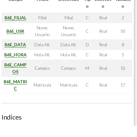
o
o
o
B6E_FILIAL
Filial
Filial
C
Real
2
Nome
Nome
B6E_USR
C
Real
50
Usuario
Usuario
B6E_DATA
Data Alt.
Data Alt.
D
Real
8
B6E_HORA
Hota Alt.
Hota Alt.
C
Real
5
B6E_CAMP
Campos
Campos
M
Real
10
OS
B6E_MATRI
Matricula
Matricula
C
Real
17
C
Indices