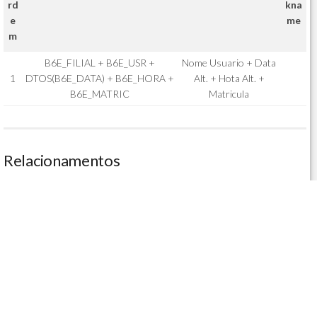
rd
kna
e
me
m
B6E_FILIAL + B6E_USR +
Nome Usuario + Data
1
DTOS(B6E_DATA) + B6E_HORA +
Alt. + Hota Alt. +
B6E_MATRIC
Matricula
Relacionamentos