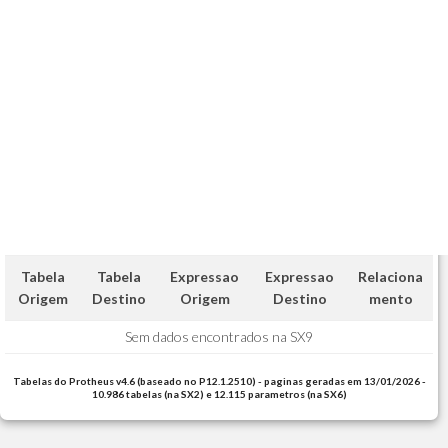
Tabela
Tabela
Expressao
Expressao
Relaciona
Origem
Destino
Origem
Destino
mento
Sem dados encontrados na SX9
Tabelas do Protheus v4.6 (baseado no P12.1.2510) - paginas geradas em 13/01/2026 -
10.986 tabelas (na SX2) e 12.115 parametros (na SX6)