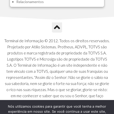
Relacionamentos
A1O - Cards Dashboard
A1P - Tipos de Charts
A1Q - Charts Dashboard
A1R - Visoes
A1S - Notificacoes do Vendedor
A1T - Contrl. Int. Pedido/Orcamento
A1U - Intermediadores
Terminal de Informação © 2012. Todos os direitos reservados.
A1V - Schemas - Gestao de Vendas
Projetado por Atilio Sistemas. Protheus, ADVPL, TOTVS são
A1W - Campos do Schema
produtos e marca registrada de propriedade da TOTVS S.A.
A1X - CFDI Complemento Carta Porte
Logotipos TOTVS e Microsiga são de propriedade da TOTVS
A1Y - Carta Porte - Localizacoes
S.A. O Terminal de Informação é um site independente e não
A1Z - Carta Porte - Operadores
tem vínculo com a TOTVS, qualquer uma de suas franquias ou
A20 - Nota Explicativa - PCO
representantes. "Assim diz o Senhor: Não se glorie o sábio na
A21 - FONTES FINANC.PPA
sua sabedoria, nem se glorie o forte na sua força; não se glorie
A22 - Itens Fontes Financ.PPA
o rico nas suas riquezas. Mas o que se gloriar, glorie-se nisto:
A23 - Inflacao para metas anuais
em me conhecer e saber que eu sou o Senhor, que faço
A24 - PIB Estadual para metas anuais
beneficência, juízo e justiça na terra [...]" - Jeremias 9:23 a 24
A25 - Receitas e Despesas Metais Anu
Nós utilizamos cookies para garantir que você tenha a melhor
experiência em nosso site. Se você continua a usar este site,
A26 - Deducao da Receita - MCASP