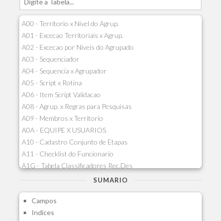
A00 - Territorio x Nivel do Agrup.
A01 - Excecao Territoriais x Agrup.
A02 - Excecao por Niveis do Agrupado
A03 - Sequenciador
A04 - Sequencia x Agrupador
A05 - Script x Rotina
A06 - Item Script Validacao
A08 - Agrup. x Regras para Pesquisas
A09 - Membros x Territorio
A0A - EQUIPE X USUARIOS
A10 - Cadastro Conjunto de Etapas
A11 - Checklist do Funcionario
A1G - Tabela Classificadores Rec.Des
A1H - Itens Tabela Classif.Rec.Desp.
SUMARIO
A1I - Cad.glutinadores Visao Ger.PCO
Campos
A1J - Itens Aglutinadores Visao
Indices
A1N - Tipos de Card