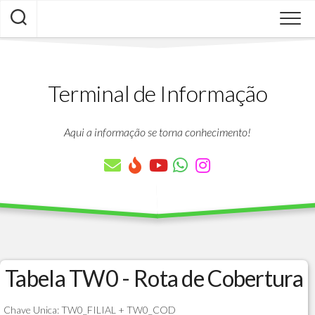
Skip
to
content
Terminal de Informação
Aqui a informação se torna conhecimento!
Tabela TW0 - Rota de Cobertura
Chave Unica: TW0_FILIAL + TW0_COD