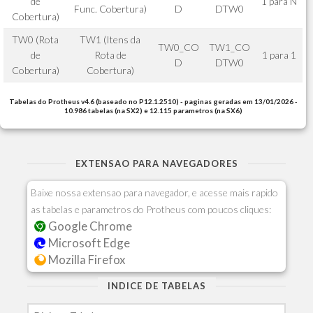
de
1 para N
Func. Cobertura)
D
DTW0
Cobertura)
TW0 (Rota
TW1 (Itens da
TW0_CO
TW1_CO
de
Rota de
1 para 1
D
DTW0
Cobertura)
Cobertura)
Tabelas do Protheus v4.6 (baseado no P12.1.2510) - paginas geradas em 13/01/2026 -
10.986 tabelas (na SX2) e 12.115 parametros (na SX6)
EXTENSAO PARA NAVEGADORES
Baixe nossa extensao para navegador, e acesse mais rapido
as tabelas e parametros do Protheus com poucos cliques:
Google Chrome
Microsoft Edge
Mozilla Firefox
INDICE DE TABELAS