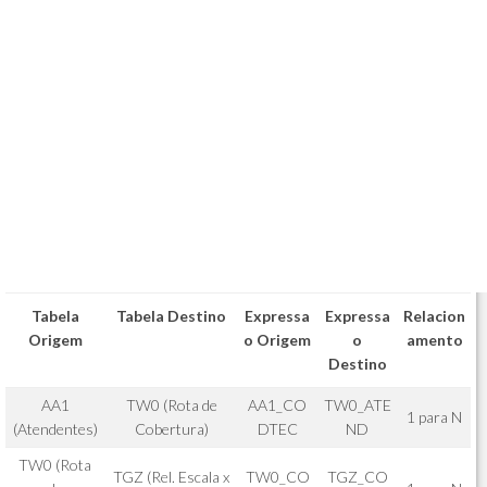
Tabela
Tabela Destino
Expressa
Expressa
Relacion
Origem
o Origem
o
amento
Destino
AA1
TW0 (Rota de
AA1_CO
TW0_ATE
1 para N
(Atendentes)
Cobertura)
DTEC
ND
TW0 (Rota
TGZ (Rel. Escala x
TW0_CO
TGZ_CO