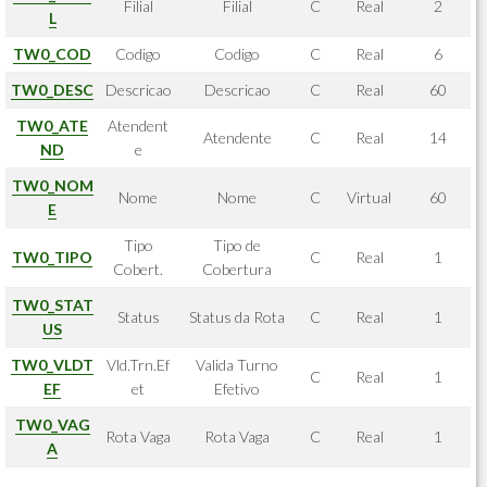
Filial
Filial
C
Real
2
L
TW0_COD
Codigo
Codigo
C
Real
6
TW0_DESC
Descricao
Descricao
C
Real
60
TW0_ATE
Atendent
Atendente
C
Real
14
ND
e
TW0_NOM
Nome
Nome
C
Virtual
60
E
Tipo
Tipo de
TW0_TIPO
C
Real
1
Cobert.
Cobertura
TW0_STAT
Status
Status da Rota
C
Real
1
US
TW0_VLDT
Vld.Trn.Ef
Valida Turno
C
Real
1
EF
et
Efetivo
TW0_VAG
Rota Vaga
Rota Vaga
C
Real
1
A