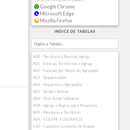
Google Chrome
Microsoft Edge
Mozilla Firefox
INDICE DE TABELAS
A00 - Territorio x Nivel do Agrup.
A01 - Excecao Territoriais x Agrup.
A02 - Excecao por Niveis do Agrupado
A03 - Sequenciador
A04 - Sequencia x Agrupador
A05 - Script x Rotina
A06 - Item Script Validacao
A08 - Agrup. x Regras para Pesquisas
A09 - Membros x Territorio
A0A - EQUIPE X USUARIOS
A10 - Cadastro Conjunto de Etapas