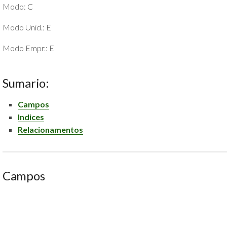
Modo: C
POLÍTICA
DE
Modo Unid.: E
PRIVACIDADE
E
Modo Empr.: E
COOKIES
SOBRE
Sumario:
Campos
Indices
Relacionamentos
Campos