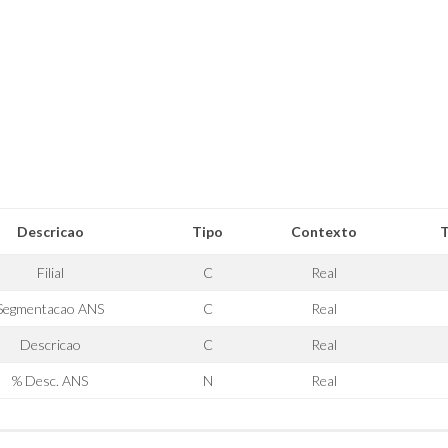
Descricao
Tipo
Contexto
Filial
C
Real
Segmentacao ANS
C
Real
Descricao
C
Real
% Desc. ANS
N
Real