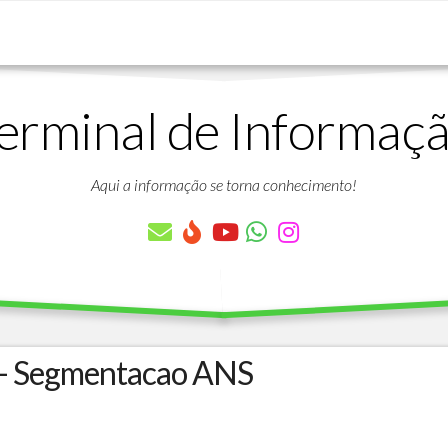
erminal de Informaç
DOWNLOADS
LISTA
DE
Aqui a informação se torna conhecimento!
ARTIGOS
LISTA
DE
PARÂMETROS
TABELAS
DO
PROTHEUS
 - Segmentacao ANS
VÍDEO
BANCO
AULAS
DE
GRATUITAS
DADOS