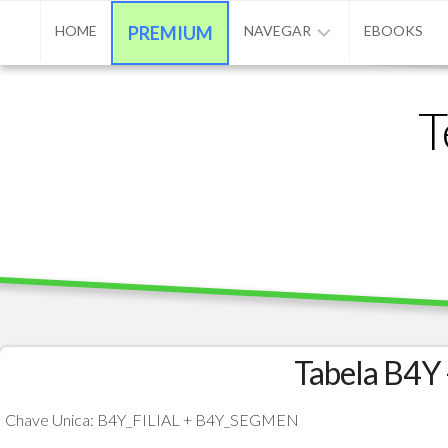
Skip
HOME
PREMIUM
NAVEGAR
EBOOKS
to
content
ADVPL
T
/
PROTHEUS
/
TL++
ANUNCIAR
BASE
DE
CONHECIMENTO
CONTATO
Tabela B4Y
PROGRAMAÇÃO
Chave Unica: B4Y_FILIAL + B4Y_SEGMEN
MATÉRIAS