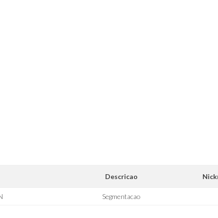
Descricao
Nic
N
Segmentacao