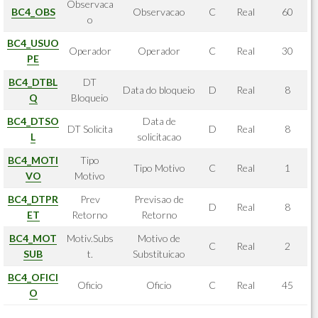
Observaca
BC4_OBS
Observacao
C
Real
60
o
BC4_USUO
Operador
Operador
C
Real
30
PE
BC4_DTBL
DT
Data do bloqueio
D
Real
8
Q
Bloqueio
BC4_DTSO
Data de
DT Solicita
D
Real
8
L
solicitacao
BC4_MOTI
Tipo
Tipo Motivo
C
Real
1
VO
Motivo
BC4_DTPR
Prev
Previsao de
D
Real
8
ET
Retorno
Retorno
BC4_MOT
Motiv.Subs
Motivo de
C
Real
2
SUB
t.
Substituicao
BC4_OFICI
Oficio
Oficio
C
Real
45
O