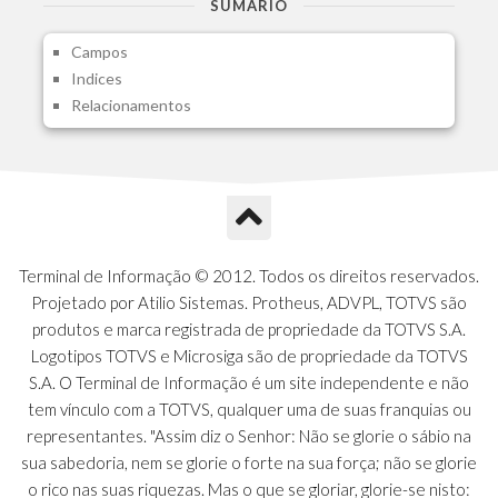
SUMARIO
A1I - Cad.glutinadores Visao Ger.PCO
Campos
A1J - Itens Aglutinadores Visao
Indices
A1N - Tipos de Card
Relacionamentos
A1O - Cards Dashboard
A1P - Tipos de Charts
A1Q - Charts Dashboard
A1R - Visoes
A1S - Notificacoes do Vendedor
A1T - Contrl. Int. Pedido/Orcamento
A1U - Intermediadores
Terminal de Informação © 2012. Todos os direitos reservados.
A1V - Schemas - Gestao de Vendas
Projetado por Atilio Sistemas. Protheus, ADVPL, TOTVS são
A1W - Campos do Schema
produtos e marca registrada de propriedade da TOTVS S.A.
A1X - CFDI Complemento Carta Porte
Logotipos TOTVS e Microsiga são de propriedade da TOTVS
A1Y - Carta Porte - Localizacoes
S.A. O Terminal de Informação é um site independente e não
A1Z - Carta Porte - Operadores
tem vínculo com a TOTVS, qualquer uma de suas franquias ou
A20 - Nota Explicativa - PCO
representantes. "Assim diz o Senhor: Não se glorie o sábio na
A21 - FONTES FINANC.PPA
sua sabedoria, nem se glorie o forte na sua força; não se glorie
A22 - Itens Fontes Financ.PPA
o rico nas suas riquezas. Mas o que se gloriar, glorie-se nisto: