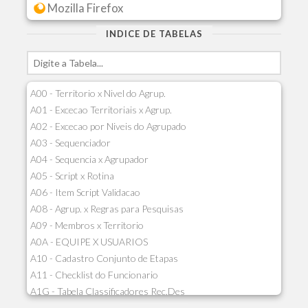
Mozilla Firefox
INDICE DE TABELAS
A00 - Territorio x Nivel do Agrup.
A01 - Excecao Territoriais x Agrup.
A02 - Excecao por Niveis do Agrupado
A03 - Sequenciador
A04 - Sequencia x Agrupador
A05 - Script x Rotina
A06 - Item Script Validacao
A08 - Agrup. x Regras para Pesquisas
A09 - Membros x Territorio
A0A - EQUIPE X USUARIOS
A10 - Cadastro Conjunto de Etapas
A11 - Checklist do Funcionario
A1G - Tabela Classificadores Rec.Des
A1H - Itens Tabela Classif.Rec.Desp.