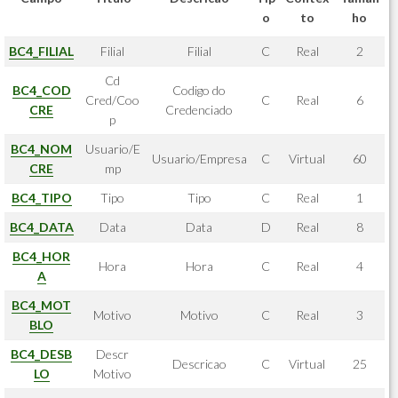
o
to
ho
BC4_FILIAL
Filial
Filial
C
Real
2
Cd
BC4_COD
Codigo do
Cred/Coo
C
Real
6
CRE
Credenciado
p
BC4_NOM
Usuario/E
Usuario/Empresa
C
Virtual
60
CRE
mp
BC4_TIPO
Tipo
Tipo
C
Real
1
BC4_DATA
Data
Data
D
Real
8
BC4_HOR
Hora
Hora
C
Real
4
A
BC4_MOT
Motivo
Motivo
C
Real
3
BLO
BC4_DESB
Descr
Descricao
C
Virtual
25
LO
Motivo