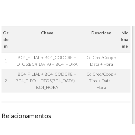
Or
Chave
Descricao
Nic
de
kna
m
me
BC4_FILIAL + BC4_CODCRE +
Cd Cred/Coop +
1
DTOS(BC4_DATA) + BC4_HORA
Data + Hora
BC4_FILIAL + BC4_CODCRE +
Cd Cred/Coop +
2
BC4_TIPO + DTOS(BC4_DATA) +
Tipo + Data +
BC4_HORA
Hora
Relacionamentos