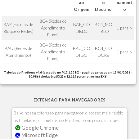
ao
o
nament
Origem
Destino
o
BC4 (Redes de
BAP (Formas de
BAP_CO
BC4_MO
Atendimento
1 para N
Bloqueio Redes)
DBLO
TBLO
Fluxo)
BC4 (Redes de
BAU (Redes de
BAU_CO
BC4_CO
Atendimento
1 para N
Atendimento)
DIGO
DCRE
Fluxo)
Tabelas do Protheus v4.6 (baseado no P12.1.2510) - paginas geradas em 13/01/2026 -
10.986 tabelas (na SX2) e 12.115 parametros (na SX6)
EXTENSAO PARA NAVEGADORES
Baixe nossa extensao para navegador, e acesse mais rapido
as tabelas e parametros do Protheus com poucos cliques:
Google Chrome
Microsoft Edge