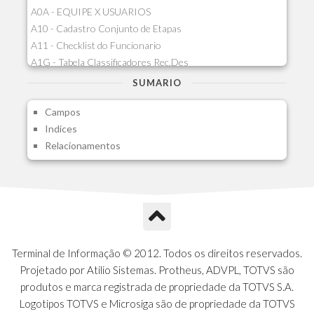
A0A - EQUIPE X USUARIOS
A10 - Cadastro Conjunto de Etapas
A11 - Checklist do Funcionario
A1G - Tabela Classificadores Rec.Des
A1H - Itens Tabela Classif.Rec.Desp.
SUMARIO
A1I - Cad.glutinadores Visao Ger.PCO
Campos
A1J - Itens Aglutinadores Visao
Indices
A1N - Tipos de Card
Relacionamentos
A1O - Cards Dashboard
A1P - Tipos de Charts
A1Q - Charts Dashboard
A1R - Visoes
A1S - Notificacoes do Vendedor
A1T - Contrl. Int. Pedido/Orcamento
A1U - Intermediadores
Terminal de Informação © 2012. Todos os direitos reservados.
A1V - Schemas - Gestao de Vendas
Projetado por Atilio Sistemas. Protheus, ADVPL, TOTVS são
A1W - Campos do Schema
produtos e marca registrada de propriedade da TOTVS S.A.
A1X - CFDI Complemento Carta Porte
Logotipos TOTVS e Microsiga são de propriedade da TOTVS