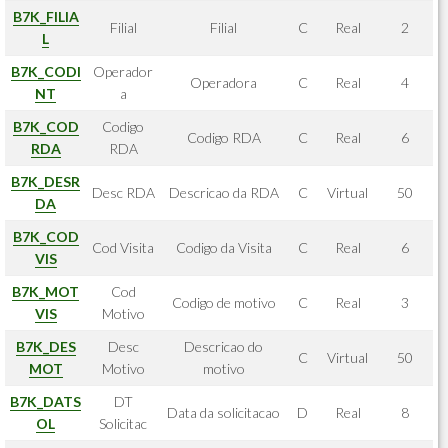
B7K_FILIA
Filial
Filial
C
Real
2
L
B7K_CODI
Operador
Operadora
C
Real
4
NT
a
B7K_COD
Codigo
Codigo RDA
C
Real
6
RDA
RDA
B7K_DESR
Desc RDA
Descricao da RDA
C
Virtual
50
DA
B7K_COD
Cod Visita
Codigo da Visita
C
Real
6
VIS
B7K_MOT
Cod
Codigo de motivo
C
Real
3
VIS
Motivo
B7K_DES
Desc
Descricao do
C
Virtual
50
MOT
Motivo
motivo
B7K_DATS
DT
Data da solicitacao
D
Real
8
OL
Solicitac