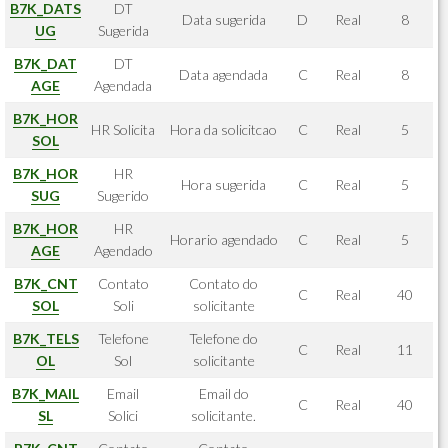
B7K_DATS
DT
Data sugerida
D
Real
8
UG
Sugerida
B7K_DAT
DT
Data agendada
C
Real
8
AGE
Agendada
B7K_HOR
HR Solicita
Hora da solicitcao
C
Real
5
SOL
B7K_HOR
HR
Hora sugerida
C
Real
5
SUG
Sugerido
B7K_HOR
HR
Horario agendado
C
Real
5
AGE
Agendado
B7K_CNT
Contato
Contato do
C
Real
40
SOL
Soli
solicitante
B7K_TELS
Telefone
Telefone do
C
Real
11
OL
Sol
solicitante
B7K_MAIL
Email
Email do
C
Real
40
SL
Solici
solicitante.