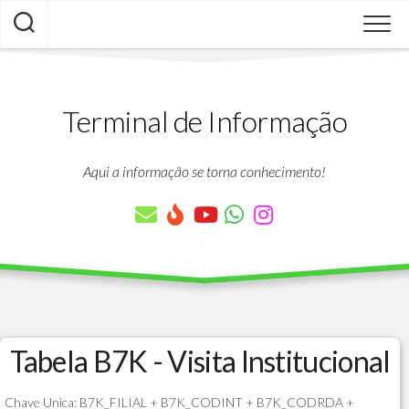
Skip
to
content
Terminal de Informação
Aqui a informação se torna conhecimento!
Tabela B7K - Visita Institucional
Chave Unica: B7K_FILIAL + B7K_CODINT + B7K_CODRDA +