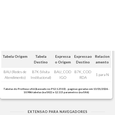
Tabela Origem
Tabela
Expressa
Expressao
Relacion
Destino
o Origem
Destino
amento
BAU (Redes de
B7K (Visita
BAU_COD
B7K_COD
1 para N
Atendimento)
Institucional)
IGO
RDA
Tabelas do Protheus v4.6 (baseado no P12.1.2510) - paginas geradas em 13/01/2026 -
10.986 tabelas (na SX2) e 12.115 parametros (na SX6)
EXTENSAO PARA NAVEGADORES