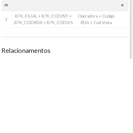
m
e
B7K_FILIAL + B7K_CODINT +
Operadora + Codigo
1
B7K_CODRDA + B7K_CODVIS
RDA + Cod Visita
Relacionamentos