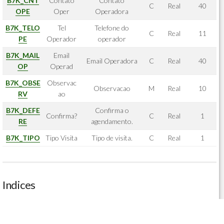
B7K_CNT
Contato
Contato
C
Real
40
OPE
Oper
Operadora
B7K_TELO
Tel
Telefone do
C
Real
11
PE
Operador
operador
B7K_MAIL
Email
Email Operadora
C
Real
40
OP
Operad
B7K_OBSE
Observac
Observacao
M
Real
10
RV
ao
B7K_DEFE
Confirma o
Confirma?
C
Real
1
RE
agendamento.
B7K_TIPO
Tipo Visita
Tipo de visita.
C
Real
1
Indices