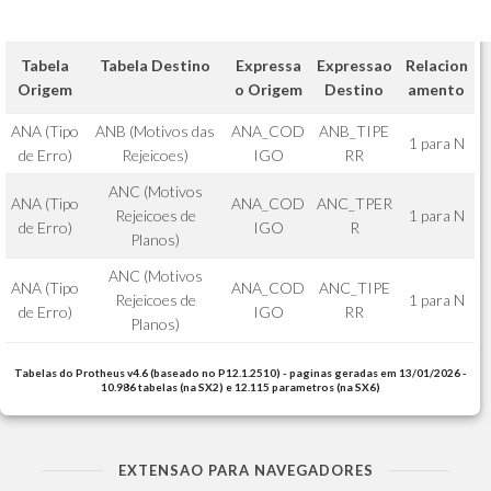
Tabela
Tabela Destino
Expressa
Expressao
Relacion
Origem
o Origem
Destino
amento
ANA (Tipo
ANB (Motivos das
ANA_COD
ANB_TIPE
1 para N
de Erro)
Rejeicoes)
IGO
RR
ANC (Motivos
ANA (Tipo
ANA_COD
ANC_TPER
Rejeicoes de
1 para N
de Erro)
IGO
R
Planos)
ANC (Motivos
ANA (Tipo
ANA_COD
ANC_TIPE
Rejeicoes de
1 para N
de Erro)
IGO
RR
Planos)
Tabelas do Protheus v4.6 (baseado no P12.1.2510) - paginas geradas em 13/01/2026 -
10.986 tabelas (na SX2) e 12.115 parametros (na SX6)
EXTENSAO PARA NAVEGADORES