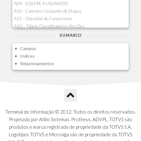
A0A - EQUIPE X USUARIOS
A10 - Cadastro Conjunto de Etapas
A11 - Checklist do Funcionario
A1G - Tabela Classificadores Rec.Des
A1H - Itens Tabela Classif.Rec.Desp.
SUMARIO
A1I - Cad.glutinadores Visao Ger.PCO
Campos
A1J - Itens Aglutinadores Visao
Indices
A1N - Tipos de Card
Relacionamentos
A1O - Cards Dashboard
A1P - Tipos de Charts
A1Q - Charts Dashboard
A1R - Visoes
A1S - Notificacoes do Vendedor
A1T - Contrl. Int. Pedido/Orcamento
A1U - Intermediadores
Terminal de Informação © 2012. Todos os direitos reservados.
A1V - Schemas - Gestao de Vendas
Projetado por Atilio Sistemas. Protheus, ADVPL, TOTVS são
A1W - Campos do Schema
produtos e marca registrada de propriedade da TOTVS S.A.
A1X - CFDI Complemento Carta Porte
Logotipos TOTVS e Microsiga são de propriedade da TOTVS
A1Y - Carta Porte - Localizacoes