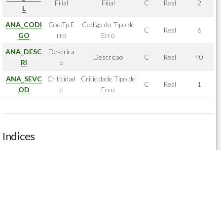
Filial
Filial
C
Real
2
L
ANA_CODI
Cod.Tp.E
Codigo do Tipo de
C
Real
6
GO
rro
Erro
ANA_DESC
Descrica
Descricao
C
Real
40
RI
o
ANA_SEVC
Criticidad
Criticidade Tipo de
C
Real
1
OD
e
Erro
Indices