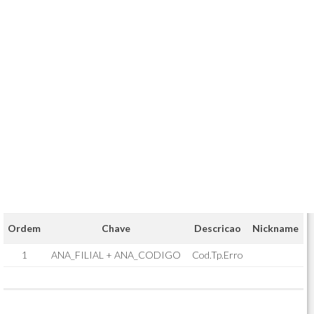
Ordem
Chave
Descricao
Nickname
1
ANA_FILIAL + ANA_CODIGO
Cod.Tp.Erro