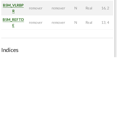
B5M_VLRBP
remover
remover
N
Real
16, 2
R
B5M_REFTD
remover
remover
N
Real
13, 4
E
Indices