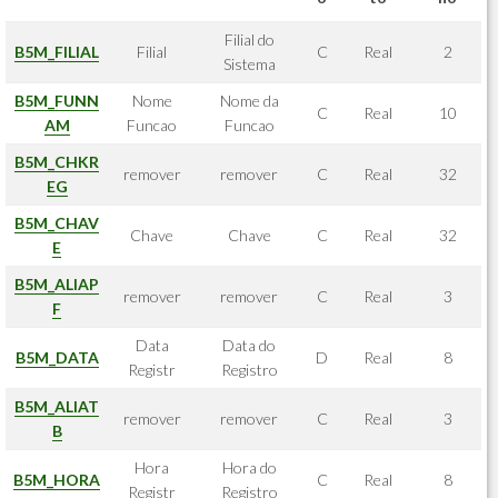
Filial do
B5M_FILIAL
Filial
C
Real
2
Sistema
B5M_FUNN
Nome
Nome da
C
Real
10
AM
Funcao
Funcao
B5M_CHKR
remover
remover
C
Real
32
EG
B5M_CHAV
Chave
Chave
C
Real
32
E
B5M_ALIAP
remover
remover
C
Real
3
F
Data
Data do
B5M_DATA
D
Real
8
Registr
Registro
B5M_ALIAT
remover
remover
C
Real
3
B
Hora
Hora do
B5M_HORA
C
Real
8
Registr
Registro