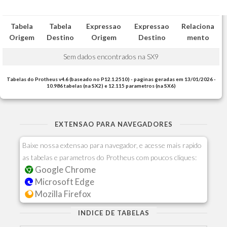
Tabela
Tabela
Expressao
Expressao
Relaciona
Origem
Destino
Origem
Destino
mento
Sem dados encontrados na SX9
Tabelas do Protheus v4.6 (baseado no P12.1.2510) - paginas geradas em 13/01/2026 -
10.986 tabelas (na SX2) e 12.115 parametros (na SX6)
EXTENSAO PARA NAVEGADORES
Baixe nossa extensao para navegador, e acesse mais rapido
as tabelas e parametros do Protheus com poucos cliques:
Google Chrome
Microsoft Edge
Mozilla Firefox
INDICE DE TABELAS