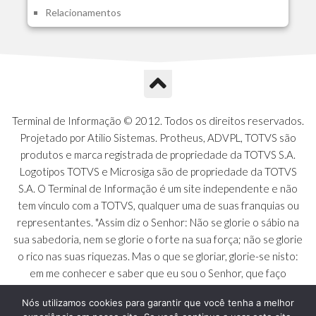
Relacionamentos
A1O - Cards Dashboard
A1P - Tipos de Charts
A1Q - Charts Dashboard
A1R - Visoes
A1S - Notificacoes do Vendedor
A1T - Contrl. Int. Pedido/Orcamento
A1U - Intermediadores
Terminal de Informação © 2012. Todos os direitos reservados.
A1V - Schemas - Gestao de Vendas
Projetado por Atilio Sistemas. Protheus, ADVPL, TOTVS são
A1W - Campos do Schema
produtos e marca registrada de propriedade da TOTVS S.A.
A1X - CFDI Complemento Carta Porte
Logotipos TOTVS e Microsiga são de propriedade da TOTVS
A1Y - Carta Porte - Localizacoes
S.A. O Terminal de Informação é um site independente e não
A1Z - Carta Porte - Operadores
tem vínculo com a TOTVS, qualquer uma de suas franquias ou
A20 - Nota Explicativa - PCO
representantes. "Assim diz o Senhor: Não se glorie o sábio na
A21 - FONTES FINANC.PPA
sua sabedoria, nem se glorie o forte na sua força; não se glorie
A22 - Itens Fontes Financ.PPA
o rico nas suas riquezas. Mas o que se gloriar, glorie-se nisto:
A23 - Inflacao para metas anuais
em me conhecer e saber que eu sou o Senhor, que faço
A24 - PIB Estadual para metas anuais
beneficência, juízo e justiça na terra [...]" - Jeremias 9:23 a 24
A25 - Receitas e Despesas Metais Anu
Nós utilizamos cookies para garantir que você tenha a melhor