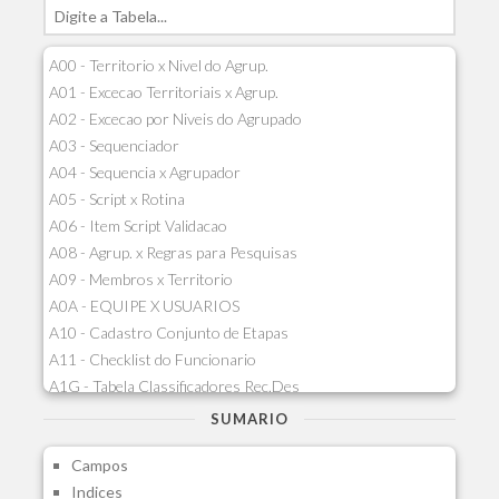
A00 - Territorio x Nivel do Agrup.
A01 - Excecao Territoriais x Agrup.
A02 - Excecao por Niveis do Agrupado
A03 - Sequenciador
A04 - Sequencia x Agrupador
A05 - Script x Rotina
A06 - Item Script Validacao
A08 - Agrup. x Regras para Pesquisas
A09 - Membros x Territorio
A0A - EQUIPE X USUARIOS
A10 - Cadastro Conjunto de Etapas
A11 - Checklist do Funcionario
A1G - Tabela Classificadores Rec.Des
A1H - Itens Tabela Classif.Rec.Desp.
SUMARIO
A1I - Cad.glutinadores Visao Ger.PCO
Campos
A1J - Itens Aglutinadores Visao
Indices
A1N - Tipos de Card