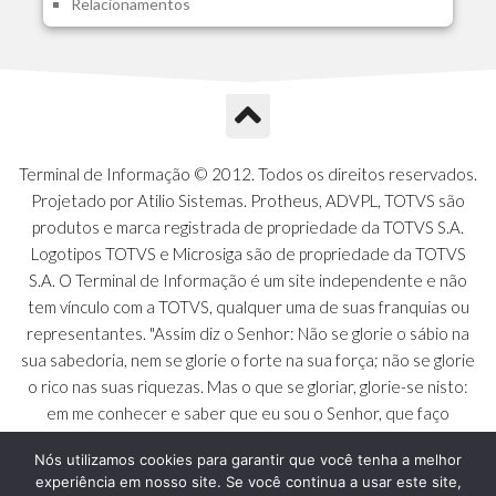
Relacionamentos
A1O - Cards Dashboard
A1P - Tipos de Charts
A1Q - Charts Dashboard
A1R - Visoes
A1S - Notificacoes do Vendedor
A1T - Contrl. Int. Pedido/Orcamento
A1U - Intermediadores
Terminal de Informação © 2012. Todos os direitos reservados.
A1V - Schemas - Gestao de Vendas
Projetado por Atilio Sistemas. Protheus, ADVPL, TOTVS são
A1W - Campos do Schema
produtos e marca registrada de propriedade da TOTVS S.A.
A1X - CFDI Complemento Carta Porte
Logotipos TOTVS e Microsiga são de propriedade da TOTVS
A1Y - Carta Porte - Localizacoes
S.A. O Terminal de Informação é um site independente e não
A1Z - Carta Porte - Operadores
tem vínculo com a TOTVS, qualquer uma de suas franquias ou
A20 - Nota Explicativa - PCO
representantes. "Assim diz o Senhor: Não se glorie o sábio na
A21 - FONTES FINANC.PPA
sua sabedoria, nem se glorie o forte na sua força; não se glorie
A22 - Itens Fontes Financ.PPA
o rico nas suas riquezas. Mas o que se gloriar, glorie-se nisto:
A23 - Inflacao para metas anuais
em me conhecer e saber que eu sou o Senhor, que faço
A24 - PIB Estadual para metas anuais
beneficência, juízo e justiça na terra [...]" - Jeremias 9:23 a 24
A25 - Receitas e Despesas Metais Anu
Nós utilizamos cookies para garantir que você tenha a melhor
experiência em nosso site. Se você continua a usar este site,
A26 - Deducao da Receita - MCASP