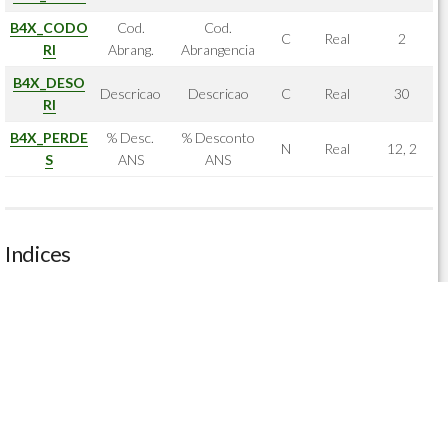
B4X_CODO
Cod.
Cod.
C
Real
2
RI
Abrang.
Abrangencia
B4X_DESO
Descricao
Descricao
C
Real
30
RI
B4X_PERDE
% Desc.
% Desconto
N
Real
12, 2
S
ANS
ANS
Indices