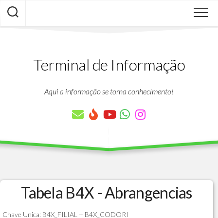
Skip
to
content
Terminal de Informação
Aqui a informação se torna conhecimento!
Tabela B4X - Abrangencias
Chave Unica: B4X_FILIAL + B4X_CODORI