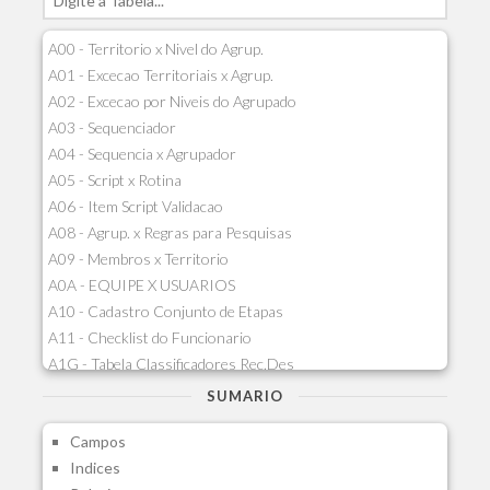
A00 - Territorio x Nivel do Agrup.
A01 - Excecao Territoriais x Agrup.
A02 - Excecao por Niveis do Agrupado
A03 - Sequenciador
A04 - Sequencia x Agrupador
A05 - Script x Rotina
A06 - Item Script Validacao
A08 - Agrup. x Regras para Pesquisas
A09 - Membros x Territorio
A0A - EQUIPE X USUARIOS
A10 - Cadastro Conjunto de Etapas
A11 - Checklist do Funcionario
A1G - Tabela Classificadores Rec.Des
A1H - Itens Tabela Classif.Rec.Desp.
SUMARIO
A1I - Cad.glutinadores Visao Ger.PCO
Campos
A1J - Itens Aglutinadores Visao
Indices
A1N - Tipos de Card