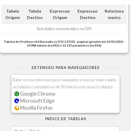
Tabela
Tabela
Expressao
Expressao
Relaciona
Origem
Destino
Origem
Destino
mento
Sem dados encontrados na SX9
Tabelas do Protheus v4.6 (baseado no P12.1.2510) - paginas geradas em 13/01/2026 -
10.986 tabelas (na SX2) e 12.115 parametros (na SX6)
EXTENSAO PARA NAVEGADORES
Baixe nossa extensao para navegador, e acesse mais rapido
as tabelas e parametros do Protheus com poucos cliques:
Google Chrome
Microsoft Edge
Mozilla Firefox
INDICE DE TABELAS