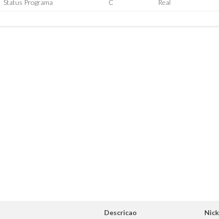
Status Programa
C
Real
Descricao
Nic