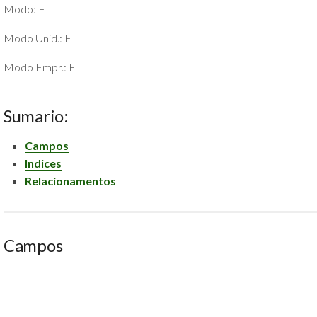
Modo: E
POLÍTICA
DE
Modo Unid.: E
PRIVACIDADE
E
Modo Empr.: E
COOKIES
SOBRE
Sumario:
Campos
Indices
Relacionamentos
Campos