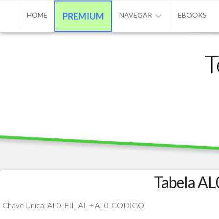
Skip
HOME
PREMIUM
NAVEGAR
EBOOKS
to
content
ADVPL
T
/
PROTHEUS
/
TL++
ANUNCIAR
BASE
DE
CONHECIMENTO
CONTATO
Tabela AL
PROGRAMAÇÃO
Chave Unica: AL0_FILIAL + AL0_CODIGO
MATÉRIAS