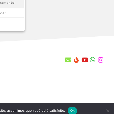
onamento
AAQ - Quantidade x Cont. Manut x Cob
AAR - Saldos x Cnt. Manut x Cobertur
ara 1
AAS - Conf. de rateio da prop. com
AAT - Vistoria Tecnica Cabecalho
AAU - Vistoria Tecnica Itens
AAV - Regras de Transf. Automatica
AAW - Pv do Contrato de Manutencao
AAX - Equipes
AAY - Equipes X Atendentes
AAZ - Atendentes X Contratos Manut.
AB0 - Historico Local x Base
AB1 - Chamado Tecnico
AB2 - Itens do Chamado Tecnico
AB3 - Orcamento Tecnico
AB4 - Itens do Orcamento Tecnico
AB5 - Subitens do Orcamento Tecnico
AB6 - Ordens de Servicos
AB7 - Itens das Ordens de Servicos
site, assumimos que você está satisfeito.
Ok
AB8 - Subitens da Ordem de Servico