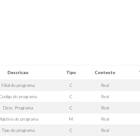
Descricao
Tipo
Contexto
Filial do programa
C
Real
Codigo do programa
C
Real
Desc. Programa
C
Real
bjetivo do programa
M
Real
Tipo do programa
C
Real