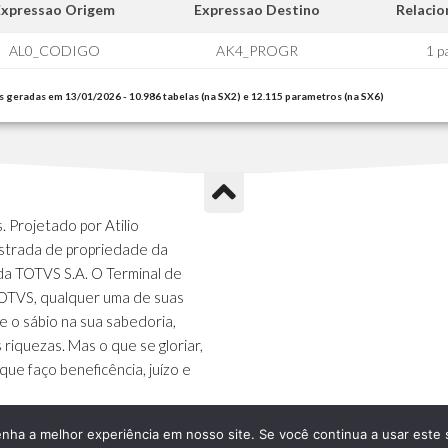
Expressao Origem
Expressao Destino
Relaci
AL0_CODIGO
AK4_PROGR
1 p
s geradas em 13/01/2026 - 10.986 tabelas (na SX2) e 12.115 parametros (na SX6)
 Projetado por Atilio
strada de propriedade da
da TOTVS S.A. O Terminal de
TOTVS, qualquer uma de suas
e o sábio na sua sabedoria,
s riquezas. Mas o que se gloriar,
que faço beneficência, juízo e
enha a melhor experiência em nosso site. Se você continua a usar este 