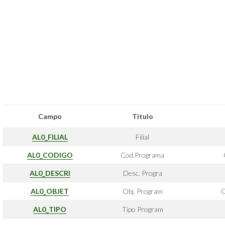
Campo
Titulo
AL0_FILIAL
Filial
AL0_CODIGO
Cod.Programa
AL0_DESCRI
Desc. Progra
AL0_OBJET
Obj. Program
O
AL0_TIPO
Tipo Program