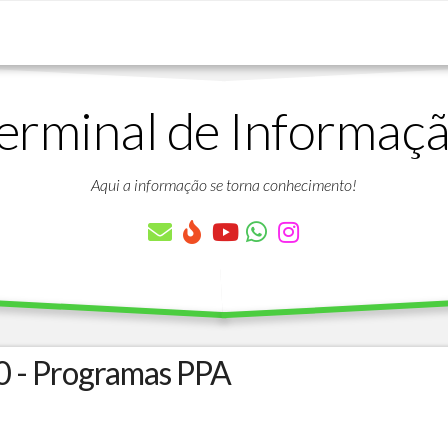
erminal de Informaç
DOWNLOADS
LISTA
DE
Aqui a informação se torna conhecimento!
ARTIGOS
LISTA
DE
PARÂMETROS
TABELAS
DO
PROTHEUS
0 - Programas PPA
VÍDEO
BANCO
AULAS
DE
GRATUITAS
DADOS