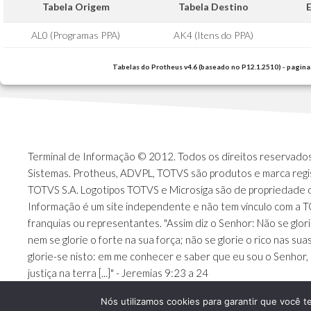
Tabela Origem
Tabela Destino
AL0 (Programas PPA)
AK4 (Itens do PPA)
Tabelas do Protheus v4.6 (baseado no P12.1.2510) - pagina
Terminal de Informação © 2012. Todos os direitos reservados.
Sistemas. Protheus, ADVPL, TOTVS são produtos e marca regi
TOTVS S.A. Logotipos TOTVS e Microsiga são de propriedade 
Informação é um site independente e não tem vínculo com a 
franquias ou representantes. "Assim diz o Senhor: Não se glori
nem se glorie o forte na sua força; não se glorie o rico nas sua
glorie-se nisto: em me conhecer e saber que eu sou o Senhor, 
justiça na terra [...]" - Jeremias 9:23 a 24
Nós utilizamos cookies para garantir que você t