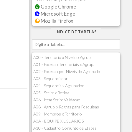
Google Chrome
Microsoft Edge
Mozilla Firefox
INDICE DE TABELAS
A00 - Territorio x Nivel do Agrup.
A01 - Excecao Territoriais x Agrup.
A02 - Excecao por Niveis do Agrupado
A03 - Sequenciador
A04 - Sequencia x Agrupador
A05 - Script x Rotina
A06 - Item Script Validacao
A08 - Agrup. x Regras para Pesquisas
A09 - Membros x Territorio
A0A - EQUIPE X USUARIOS
A10 - Cadastro Conjunto de Etapas