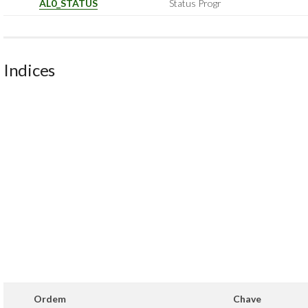
AL0_STATUS
Status Progr
Indices
Ordem
Chave