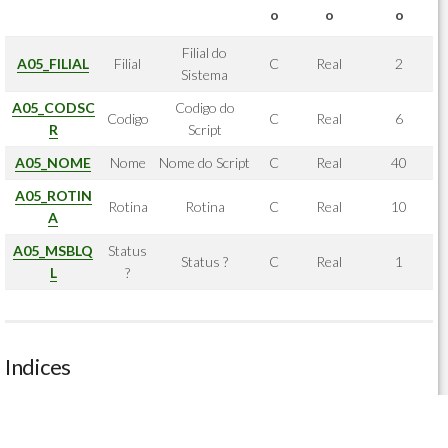
o
o
o
Filial do
A05_FILIAL
Filial
C
Real
2
Sistema
A05_CODSC
Codigo do
Codigo
C
Real
6
R
Script
A05_NOME
Nome
Nome do Script
C
Real
40
A05_ROTIN
Rotina
Rotina
C
Real
10
A
A05_MSBLQ
Status
Status ?
C
Real
1
L
?
Indices