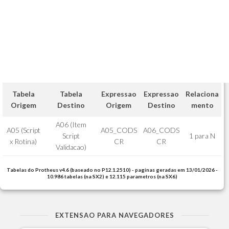
Tabela
Tabela
Expressao
Expressao
Relaciona
Origem
Destino
Origem
Destino
mento
A06 (Item
A05 (Script
A05_CODS
A06_CODS
Script
1 para N
x Rotina)
CR
CR
Validacao)
Tabelas do Protheus v4.6 (baseado no P12.1.2510) - paginas geradas em 13/01/2026 -
10.986 tabelas (na SX2) e 12.115 parametros (na SX6)
EXTENSAO PARA NAVEGADORES