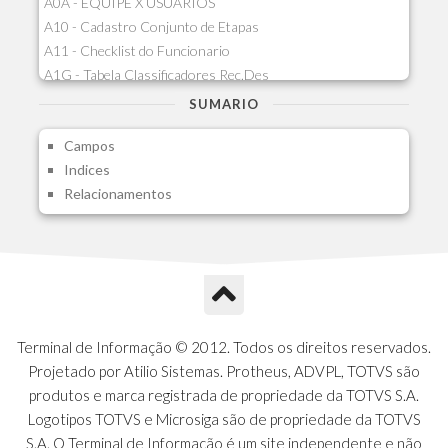
A0A - EQUIPE X USUARIOS
A10 - Cadastro Conjunto de Etapas
A11 - Checklist do Funcionario
A1G - Tabela Classificadores Rec.Des
A1H - Itens Tabela Classif.Rec.Desp.
SUMARIO
A1I - Cad.glutinadores Visao Ger.PCO
Campos
A1J - Itens Aglutinadores Visao
Indices
A1N - Tipos de Card
Relacionamentos
A1O - Cards Dashboard
A1P - Tipos de Charts
A1Q - Charts Dashboard
A1R - Visoes
A1S - Notificacoes do Vendedor
A1T - Contrl. Int. Pedido/Orcamento
A1U - Intermediadores
Terminal de Informação © 2012. Todos os direitos reservados.
A1V - Schemas - Gestao de Vendas
Projetado por Atilio Sistemas. Protheus, ADVPL, TOTVS são
A1W - Campos do Schema
produtos e marca registrada de propriedade da TOTVS S.A.
A1X - CFDI Complemento Carta Porte
Logotipos TOTVS e Microsiga são de propriedade da TOTVS
A1Y - Carta Porte - Localizacoes
S.A. O Terminal de Informação é um site independente e não