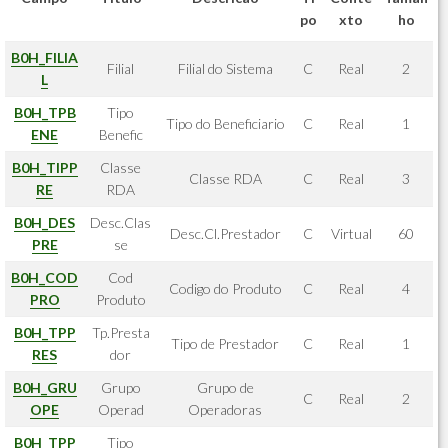
po
xto
ho
B0H_FILIA
Filial
Filial do Sistema
C
Real
2
L
B0H_TPB
Tipo
Tipo do Beneficiario
C
Real
1
ENE
Benefic
B0H_TIPP
Classe
Classe RDA
C
Real
3
RE
RDA
B0H_DES
Desc.Clas
Desc.Cl.Prestador
C
Virtual
60
PRE
se
B0H_COD
Cod
Codigo do Produto
C
Real
4
PRO
Produto
B0H_TPP
Tp.Presta
Tipo de Prestador
C
Real
1
RES
dor
B0H_GRU
Grupo
Grupo de
C
Real
2
OPE
Operad
Operadoras
B0H_TPP
Tipo