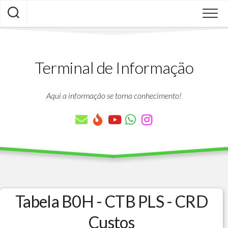
Skip
to
content
Terminal de Informação
Aqui a informação se torna conhecimento!
Tabela B0H - CTB PLS - CRD
Custos