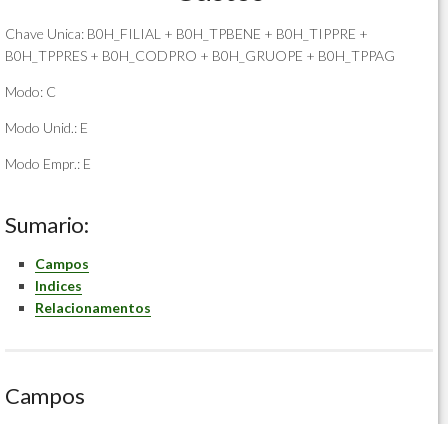
Chave Unica: B0H_FILIAL + B0H_TPBENE + B0H_TIPPRE +
B0H_TPPRES + B0H_CODPRO + B0H_GRUOPE + B0H_TPPAG
Modo: C
Modo Unid.: E
Modo Empr.: E
Sumario:
Campos
Indices
Relacionamentos
Campos