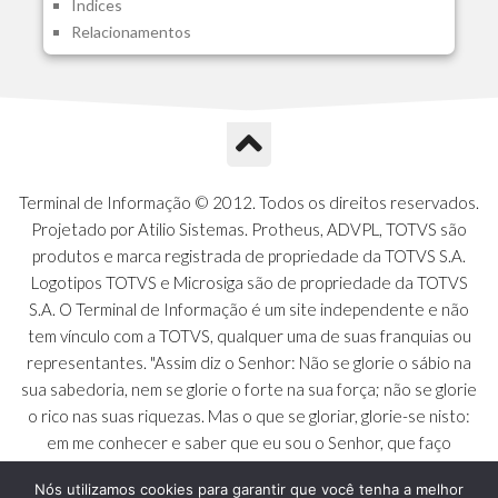
Indices
A1N - Tipos de Card
Relacionamentos
A1O - Cards Dashboard
A1P - Tipos de Charts
A1Q - Charts Dashboard
A1R - Visoes
A1S - Notificacoes do Vendedor
A1T - Contrl. Int. Pedido/Orcamento
A1U - Intermediadores
Terminal de Informação © 2012. Todos os direitos reservados.
A1V - Schemas - Gestao de Vendas
Projetado por Atilio Sistemas. Protheus, ADVPL, TOTVS são
A1W - Campos do Schema
produtos e marca registrada de propriedade da TOTVS S.A.
A1X - CFDI Complemento Carta Porte
Logotipos TOTVS e Microsiga são de propriedade da TOTVS
A1Y - Carta Porte - Localizacoes
S.A. O Terminal de Informação é um site independente e não
A1Z - Carta Porte - Operadores
tem vínculo com a TOTVS, qualquer uma de suas franquias ou
A20 - Nota Explicativa - PCO
representantes. "Assim diz o Senhor: Não se glorie o sábio na
A21 - FONTES FINANC.PPA
sua sabedoria, nem se glorie o forte na sua força; não se glorie
A22 - Itens Fontes Financ.PPA
o rico nas suas riquezas. Mas o que se gloriar, glorie-se nisto:
A23 - Inflacao para metas anuais
em me conhecer e saber que eu sou o Senhor, que faço
A24 - PIB Estadual para metas anuais
beneficência, juízo e justiça na terra [...]" - Jeremias 9:23 a 24
A25 - Receitas e Despesas Metais Anu
Nós utilizamos cookies para garantir que você tenha a melhor