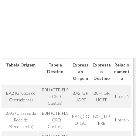
Tabela Origem
Tabela
Express
Expressa
Relacio
Destino
ao
o
nament
Origem
Destino
o
B0H (CTB PLS
BA2 (Grupos de
BA2_GR
B0H_GR
- CRD
1 para N
Operadoras)
UOPE
UOPE
Custos)
BAG (Classes da
B0H (CTB PLS
BAG_CO
B0H_TIP
Rede de
- CRD
1 para N
DIGO
PRE
Atendimento)
Custos)