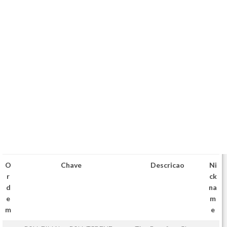
O
Chave
Descricao
Ni
r
ck
d
na
e
m
m
e