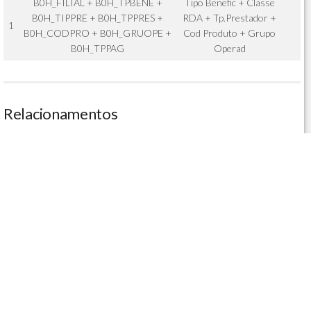
B0H_FILIAL + B0H_TPBENE +
Tipo Benefic + Classe
B0H_TIPPRE + B0H_TPPRES +
RDA + Tp.Prestador +
1
B0H_CODPRO + B0H_GRUOPE +
Cod Produto + Grupo
B0H_TPPAG
Operad
Relacionamentos