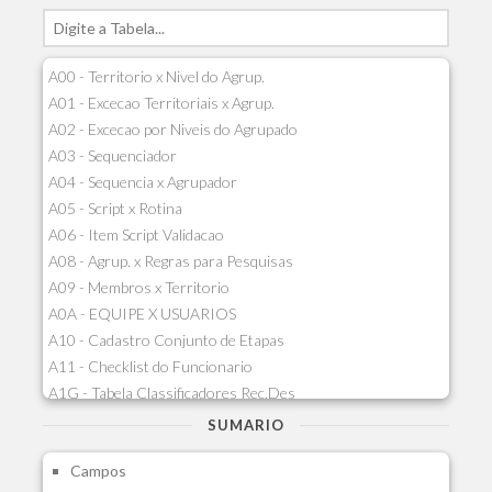
A00 - Territorio x Nivel do Agrup.
A01 - Excecao Territoriais x Agrup.
A02 - Excecao por Niveis do Agrupado
A03 - Sequenciador
A04 - Sequencia x Agrupador
A05 - Script x Rotina
A06 - Item Script Validacao
A08 - Agrup. x Regras para Pesquisas
A09 - Membros x Territorio
A0A - EQUIPE X USUARIOS
A10 - Cadastro Conjunto de Etapas
A11 - Checklist do Funcionario
A1G - Tabela Classificadores Rec.Des
A1H - Itens Tabela Classif.Rec.Desp.
SUMARIO
A1I - Cad.glutinadores Visao Ger.PCO
Campos
A1J - Itens Aglutinadores Visao