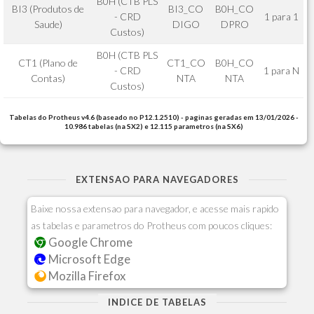
B0H (CTB PLS
BI3 (Produtos de
BI3_CO
B0H_CO
- CRD
1 para 1
Saude)
DIGO
DPRO
Custos)
B0H (CTB PLS
CT1 (Plano de
CT1_CO
B0H_CO
- CRD
1 para N
Contas)
NTA
NTA
Custos)
Tabelas do Protheus v4.6 (baseado no P12.1.2510) - paginas geradas em 13/01/2026 -
10.986 tabelas (na SX2) e 12.115 parametros (na SX6)
EXTENSAO PARA NAVEGADORES
Baixe nossa extensao para navegador, e acesse mais rapido
as tabelas e parametros do Protheus com poucos cliques:
Google Chrome
Microsoft Edge
Mozilla Firefox
INDICE DE TABELAS