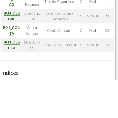
Tipo de Pagamento
C
Real
1
AG
Pagamen
B0H_DES
Desc.Grp.
Descricao Grupo
C
Virtual
20
GRP
Ope
Operadora
B0H_CON
Conta
Conta Contabil
C
Real
20
TA
Contab
B0H_DES
Desc.Con
Desc.Conta Contabil
C
Virtual
60
CTA
ta
Indices