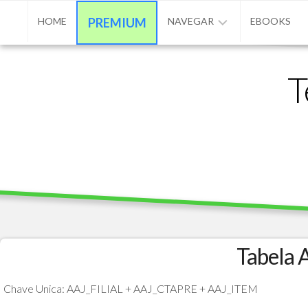
Skip
HOME
PREMIUM
NAVEGAR
EBOOKS
to
content
ADVPL
T
/
PROTHEUS
/
TL++
ANUNCIAR
BASE
DE
CONHECIMENTO
CONTATO
Tabela 
PROGRAMAÇÃO
Chave Unica: AAJ_FILIAL + AAJ_CTAPRE + AAJ_ITEM
MATÉRIAS