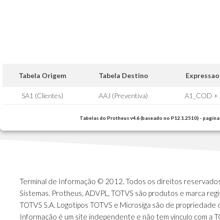
Tabela Origem
Tabela Destino
Expressao
SA1 (Clientes)
AAJ (Preventiva)
A1_COD + 
Tabelas do Protheus v4.6 (baseado no P12.1.2510) - pagina
Terminal de Informação © 2012. Todos os direitos reservados.
Sistemas. Protheus, ADVPL, TOTVS são produtos e marca regi
TOTVS S.A. Logotipos TOTVS e Microsiga são de propriedade 
Informação é um site independente e não tem vínculo com a 