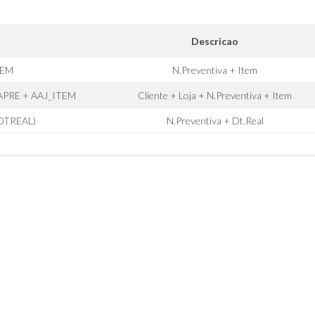
Descricao
TEM
N.Preventiva + Item
APRE + AAJ_ITEM
Cliente + Loja + N.Preventiva + Item
DTREAL)
N.Preventiva + Dt.Real