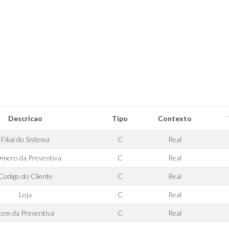
Descricao
Tipo
Contexto
Filial do Sistema
C
Real
mero da Preventiva
C
Real
Codigo do Cliente
C
Real
Loja
C
Real
tem da Preventiva
C
Real