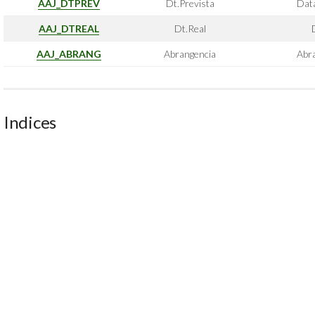
AAJ_DTPREV
Dt.Prevista
Data
AAJ_DTREAL
Dt.Real
AAJ_ABRANG
Abrangencia
Abra
Indices