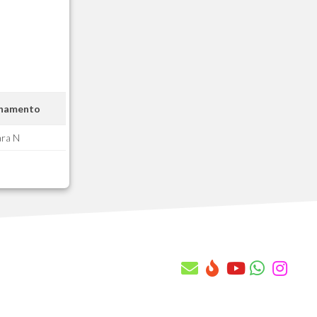
AAQ - Quantidade x Cont. Manut x Cob
AAR - Saldos x Cnt. Manut x Cobertur
AAS - Conf. de rateio da prop. com
AAT - Vistoria Tecnica Cabecalho
AAU - Vistoria Tecnica Itens
AAV - Regras de Transf. Automatica
onamento
AAW - Pv do Contrato de Manutencao
AAX - Equipes
ara N
AAY - Equipes X Atendentes
AAZ - Atendentes X Contratos Manut.
AB0 - Historico Local x Base
AB1 - Chamado Tecnico
AB2 - Itens do Chamado Tecnico
AB3 - Orcamento Tecnico
AB4 - Itens do Orcamento Tecnico
AB5 - Subitens do Orcamento Tecnico
AB6 - Ordens de Servicos
AB7 - Itens das Ordens de Servicos
AB8 - Subitens da Ordem de Servico