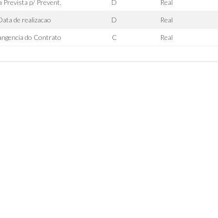
 Prevista p/ Prevent.
D
Real
Data de realizacao
D
Real
ngencia do Contrato
C
Real