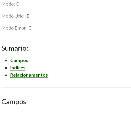
Modo: C
POLÍTICA
DE
Modo Unid.: E
PRIVACIDADE
E
Modo Empr.: E
COOKIES
SOBRE
Sumario:
Campos
Indices
Relacionamentos
Campos