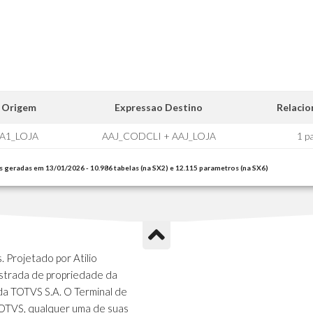
 Origem
Expressao Destino
Relaci
A1_LOJA
AAJ_CODCLI + AAJ_LOJA
1 p
s geradas em 13/01/2026 - 10.986 tabelas (na SX2) e 12.115 parametros (na SX6)
 Projetado por Atilio
strada de propriedade da
da TOTVS S.A. O Terminal de
TOTVS, qualquer uma de suas