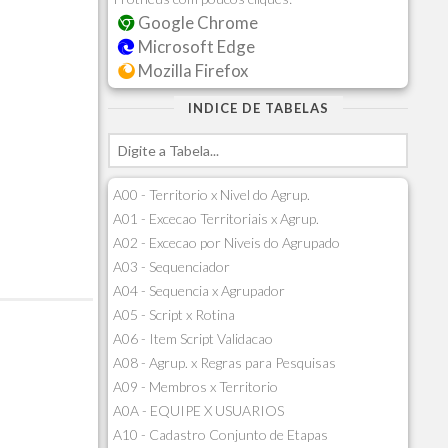
Google Chrome
Microsoft Edge
Mozilla Firefox
INDICE DE TABELAS
A00 - Territorio x Nivel do Agrup.
A01 - Excecao Territoriais x Agrup.
A02 - Excecao por Niveis do Agrupado
A03 - Sequenciador
A04 - Sequencia x Agrupador
A05 - Script x Rotina
A06 - Item Script Validacao
A08 - Agrup. x Regras para Pesquisas
A09 - Membros x Territorio
A0A - EQUIPE X USUARIOS
A10 - Cadastro Conjunto de Etapas