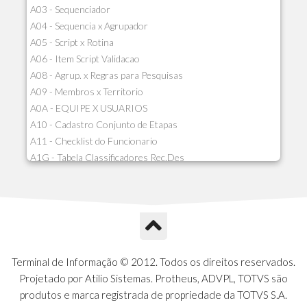
A03 - Sequenciador
A04 - Sequencia x Agrupador
A05 - Script x Rotina
A06 - Item Script Validacao
A08 - Agrup. x Regras para Pesquisas
A09 - Membros x Territorio
A0A - EQUIPE X USUARIOS
A10 - Cadastro Conjunto de Etapas
A11 - Checklist do Funcionario
A1G - Tabela Classificadores Rec.Des
A1H - Itens Tabela Classif.Rec.Desp.
A1I - Cad.glutinadores Visao Ger.PCO
A1J - Itens Aglutinadores Visao
A1N - Tipos de Card
A1O - Cards Dashboard
A1P - Tipos de Charts
Terminal de Informação © 2012. Todos os direitos reservados.
A1Q - Charts Dashboard
Projetado por Atilio Sistemas. Protheus, ADVPL, TOTVS são
A1R - Visoes
produtos e marca registrada de propriedade da TOTVS S.A.
A1S - Notificacoes do Vendedor