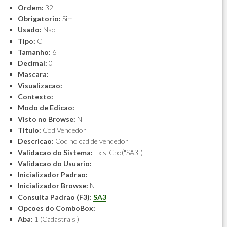
Ordem:
32
Obrigatorio:
Sim
Usado:
Nao
Tipo:
C
Tamanho:
6
Decimal:
0
Mascara:
Visualizacao:
Contexto:
Modo de Edicao:
Visto no Browse:
N
Titulo:
Cod Vendedor
Descricao:
Cod no cad de vendedor
Validacao do Sistema:
ExistCpo("SA3")
Validacao do Usuario:
Inicializador Padrao:
Inicializador Browse:
N
Consulta Padrao (F3):
SA3
Opcoes do ComboBox:
Aba:
1 (Cadastrais )