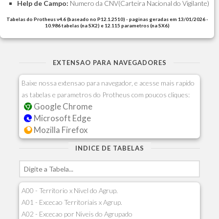
Help de Campo:
Numero da CNV(Carteira Nacional do Vigilante)
Tabelas do Protheus v4.6 (baseado no P12.1.2510) - paginas geradas em 13/01/2026 -
10.986 tabelas (na SX2) e 12.115 parametros (na SX6)
EXTENSAO PARA NAVEGADORES
Baixe nossa extensao para navegador, e acesse mais rapido
as tabelas e parametros do Protheus com poucos cliques:
Google Chrome
Microsoft Edge
Mozilla Firefox
INDICE DE TABELAS
A00 - Territorio x Nivel do Agrup.
A01 - Excecao Territoriais x Agrup.
A02 - Excecao por Niveis do Agrupado