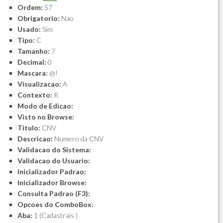
Ordem:
57
Obrigatorio:
Nao
Usado:
Sim
Tipo:
C
Tamanho:
7
Decimal:
0
Mascara:
@!
Visualizacao:
A
Contexto:
R
Modo de Edicao:
Visto no Browse:
Titulo:
CNV
Descricao:
Numero da CNV
Validacao do Sistema:
Validacao do Usuario:
Inicializador Padrao:
Inicializador Browse:
Consulta Padrao (F3):
Opcoes do ComboBox:
Aba:
1 (Cadastrais )