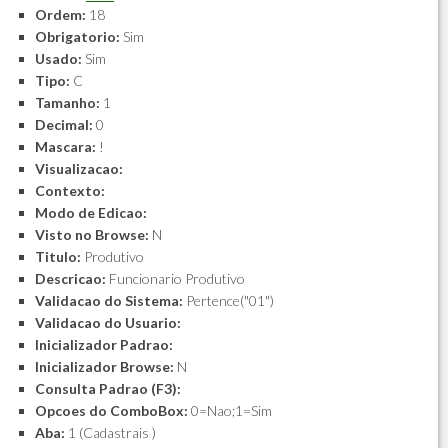
Ordem:
18
Obrigatorio:
Sim
Usado:
Sim
Tipo:
C
Tamanho:
1
Decimal:
0
Mascara:
!
Visualizacao:
Contexto:
Modo de Edicao:
Visto no Browse:
N
Titulo:
Produtivo
Descricao:
Funcionario Produtivo
Validacao do Sistema:
Pertence("01")
Validacao do Usuario:
Inicializador Padrao:
Inicializador Browse:
N
Consulta Padrao (F3):
Opcoes do ComboBox:
0=Nao;1=Sim
Aba:
1 (Cadastrais )