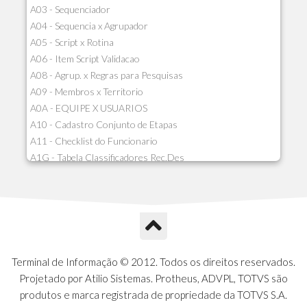
A03 - Sequenciador
A04 - Sequencia x Agrupador
A05 - Script x Rotina
A06 - Item Script Validacao
A08 - Agrup. x Regras para Pesquisas
A09 - Membros x Territorio
A0A - EQUIPE X USUARIOS
A10 - Cadastro Conjunto de Etapas
A11 - Checklist do Funcionario
A1G - Tabela Classificadores Rec.Des
A1H - Itens Tabela Classif.Rec.Desp.
A1I - Cad.glutinadores Visao Ger.PCO
A1J - Itens Aglutinadores Visao
A1N - Tipos de Card
A1O - Cards Dashboard
A1P - Tipos de Charts
Terminal de Informação © 2012. Todos os direitos reservados.
A1Q - Charts Dashboard
Projetado por Atilio Sistemas. Protheus, ADVPL, TOTVS são
A1R - Visoes
produtos e marca registrada de propriedade da TOTVS S.A.
A1S - Notificacoes do Vendedor