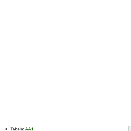
Tabela:
AA1