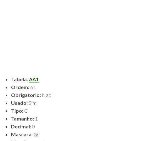
POLÍTICA
DE
PRIVACIDADE
E
COOKIES
SOBRE
Tabela:
AA1
Ordem:
61
Obrigatorio:
Nao
Usado:
Sim
Tipo:
C
Tamanho:
1
Decimal:
0
Mascara:
@!