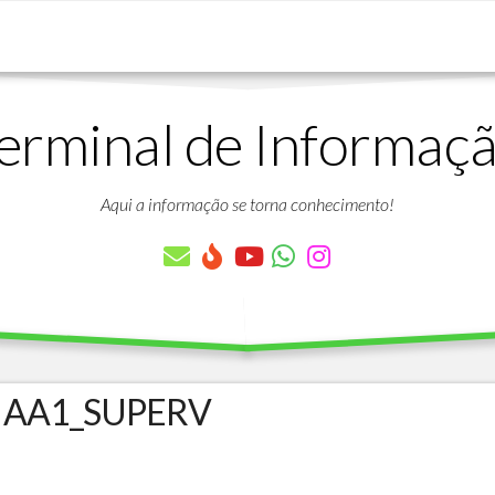
erminal de Informaç
DOWNLOADS
LISTA
DE
Aqui a informação se torna conhecimento!
ARTIGOS
LISTA
DE
PARÂMETROS
TABELAS
DO
PROTHEUS
 AA1_SUPERV
VÍDEO
BANCO
AULAS
DE
GRATUITAS
DADOS