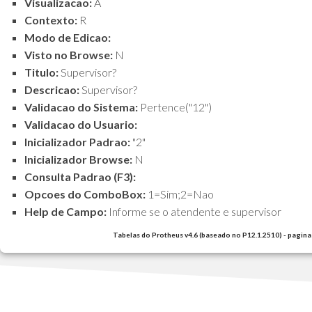
Visualizacao:
A
Contexto:
R
Modo de Edicao:
Visto no Browse:
N
Titulo:
Supervisor?
Descricao:
Supervisor?
Validacao do Sistema:
Pertence("12")
Validacao do Usuario:
Inicializador Padrao:
"2"
Inicializador Browse:
N
Consulta Padrao (F3):
Opcoes do ComboBox:
1=Sim;2=Nao
Help de Campo:
Informe se o atendente e supervisor
Tabelas do Protheus v4.6 (baseado no P12.1.2510) - pagina