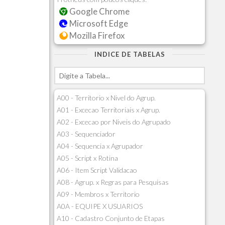
Google Chrome
Microsoft Edge
Mozilla Firefox
INDICE DE TABELAS
A00 - Territorio x Nivel do Agrup.
A01 - Excecao Territoriais x Agrup.
A02 - Excecao por Niveis do Agrupado
A03 - Sequenciador
A04 - Sequencia x Agrupador
A05 - Script x Rotina
A06 - Item Script Validacao
A08 - Agrup. x Regras para Pesquisas
A09 - Membros x Territorio
A0A - EQUIPE X USUARIOS
A10 - Cadastro Conjunto de Etapas