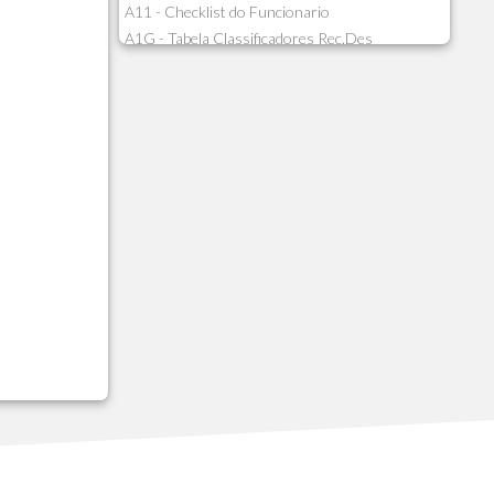
A11 - Checklist do Funcionario
A1G - Tabela Classificadores Rec.Des
A1H - Itens Tabela Classif.Rec.Desp.
A1I - Cad.glutinadores Visao Ger.PCO
A1J - Itens Aglutinadores Visao
A1N - Tipos de Card
A1O - Cards Dashboard
A1P - Tipos de Charts
A1Q - Charts Dashboard
A1R - Visoes
A1S - Notificacoes do Vendedor
A1T - Contrl. Int. Pedido/Orcamento
A1U - Intermediadores
A1V - Schemas - Gestao de Vendas
A1W - Campos do Schema
A1X - CFDI Complemento Carta Porte
A1Y - Carta Porte - Localizacoes
A1Z - Carta Porte - Operadores
A20 - Nota Explicativa - PCO